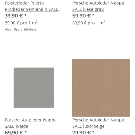
Polsterleder Puerto
Porsche Autoleder Nappa
Rindleder Semianilin SALE
SALE kieselgrau
smoke
39,90 €
*
69,90 €
*
2
2
39,90 € pro 1 m
69,90 € pro 1 m
Alter Preis:
69,90 €
Porsche Autoleder Nappa
Porsche Autoleder Nappa
SALE kreide
SALE luxorbeige
69,90 €
*
79,90 €
*