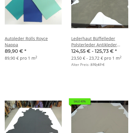
Autoleder Rolls Royce
Lederhaut Büffelleder
Nappa
Polsterleder Antikleder
schlammgrau
89,90 €
*
124,55 € -
125,73 €
*
2
2
89,90 € pro 1 m
23,50 € - 23,72 € pro 1 m
Alter Preis:
370,47 €
SALE 43%