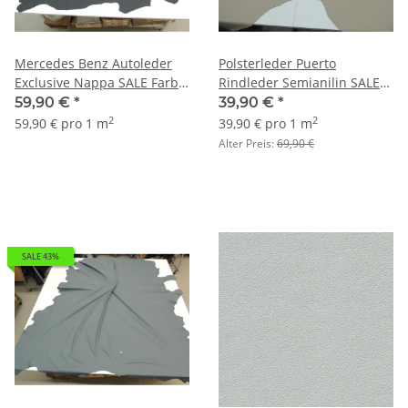
Mercedes Benz Autoleder
Polsterleder Puerto
Exclusive Nappa SALE Farbe
Rindleder Semianilin SALE
schwarz
natur
59,90 €
*
39,90 €
*
2
2
59,90 € pro 1 m
39,90 € pro 1 m
Alter Preis:
69,90 €
SALE 43%