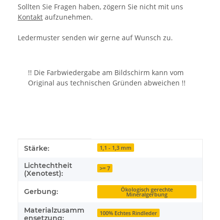
Sollten Sie Fragen haben, zögern Sie nicht mit uns
Kontakt
aufzunehmen.
Ledermuster senden wir gerne auf Wunsch zu.
!! Die Farbwiedergabe am Bildschirm kann vom
Original aus technischen Gründen abweichen !!
Produkteigenschaft
Wert
Stärke:
1,1 - 1,3 mm
Lichtechtheit
>= 7
(Xenotest):
Ökologisch gerechte
Gerbung:
Mineralgerbung
Materialzusamm
100% Echtes Rindleder
ensetzung: