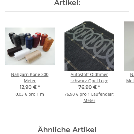
Artikel:
Nähgarn Kone 300
Autostoff Oldtimer
N
Meter
schwarz Opel Logo
Met
Manta Ascona 400
12,90 €
*
76,90 €
*
0,03 € pro 1 m
76,90 € pro 1 Laufende(r)
Meter
Ähnliche Artikel