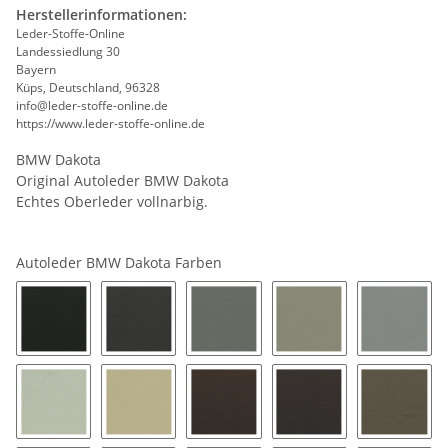
Herstellerinformationen:
Leder-Stoffe-Online
Landessiedlung 30
Bayern
Küps, Deutschland, 96328
info@leder-stoffe-online.de
https://www.leder-stoffe-online.de
BMW Dakota
Original Autoleder BMW Dakota
Echtes Oberleder vollnarbig.
Autoleder BMW Dakota Farben
0500D - schwarz
1255 - basaltgrau
1418D - grau
1598D - everestgrau
1605D -
1692D - perlgrau
1881D - oyster
2041D - mokka
2088D - tabak
2268D -