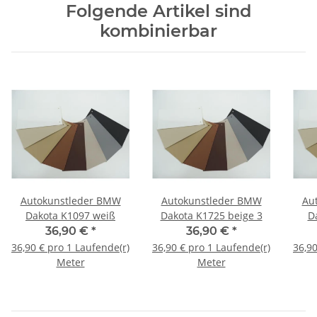
Folgende Artikel sind
kombinierbar
Autokunstleder BMW
Autokunstleder BMW
Au
Dakota K1097 weiß
Dakota K1725 beige 3
D
36,90 €
*
36,90 €
*
36,90 € pro 1 Laufende(r)
36,90 € pro 1 Laufende(r)
36,90
Meter
Meter