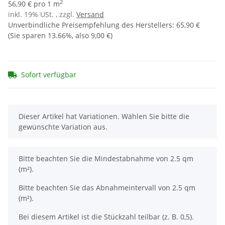
2
56,90 € pro 1 m
inkl. 19% USt. , zzgl.
Versand
Unverbindliche Preisempfehlung des Herstellers
:
65,90 €
(Sie sparen
13.66%
, also
9,00 €
)
Sofort verfügbar
x
Dieser Artikel hat Variationen. Wählen Sie bitte die
gewünschte Variation aus.
x
Bitte beachten Sie die Mindestabnahme von 2.5 qm
(m²).
Bitte beachten Sie das Abnahmeintervall von 2.5 qm
(m²).
Bei diesem Artikel ist die Stückzahl teilbar (z. B. 0,5).