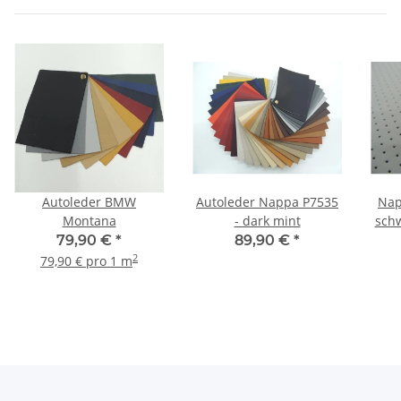
Autoleder BMW
Autoleder Nappa P7535
Nap
Montana
- dark mint
schw
79,90 €
*
89,90 €
*
2
79,90 € pro 1 m