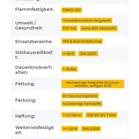
Flammfestigkeit:
FMVSS 302
Umweltfreundlich Hergestellt
Umwelt /
Gesundheit:
PCP frei
keine AZO Farbstoffe
Einsatzbereiche:
KFZ & Automobiltuning
Stichausreißkraf
>=40 N
DIN 53331
t:
Dauerknickverh
> 20.000
alten:
Hochwertige Fettstoffe für einen
Fettung:
weichen, softigen Griff
Im Fass durchgefärbt
Färbung:
hochwertige Farbstoffe
>=3,5 N/cm
DIN EN ISO 11644
Haftung:
Weiterreisfestigk
>= 120 N
DIN 53328
eit: