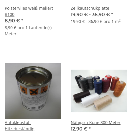
Polstervlies weiß meliert
Zellkautschukplatte
B100
19,90 € -
36,90 €
*
8,90 €
*
2
19,90 € - 36,90 € pro 1 m
8,90 € pro 1 Laufende(r)
Meter
Autoklebstoff
Nähgarn Kone 300 Meter
Hitzebeständig
12,90 €
*