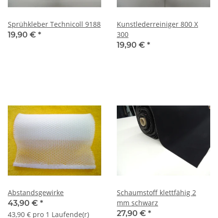
Sprühkleber Technicoll 9188
Kunstlederreiniger 800 X
300
19,90 €
*
19,90 €
*
Abstandsgewirke
Schaumstoff klettfähig 2
mm schwarz
43,90 €
*
27,90 €
*
43,90 € pro 1 Laufende(r)