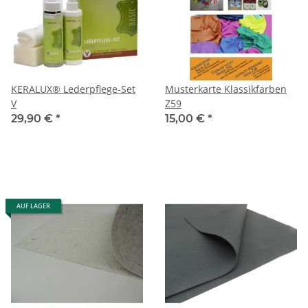
KERALUX® Lederpflege-Set
Musterkarte Klassikfarben
V
Z59
29,90 €
*
15,00 €
*
AUF LAGER