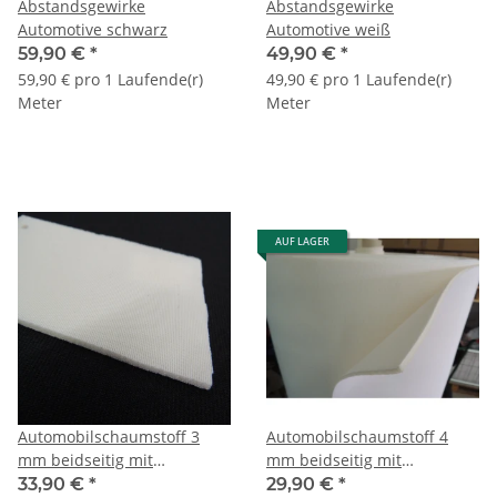
Abstandsgewirke
Abstandsgewirke
Automotive schwarz
Automotive weiß
59,90 €
*
49,90 €
*
59,90 € pro 1 Laufende(r)
49,90 € pro 1 Laufende(r)
Meter
Meter
AUF LAGER
Automobilschaumstoff 3
Automobilschaumstoff 4
mm beidseitig mit
mm beidseitig mit
Charmeuse
Charmeuse
33,90 €
*
29,90 €
*