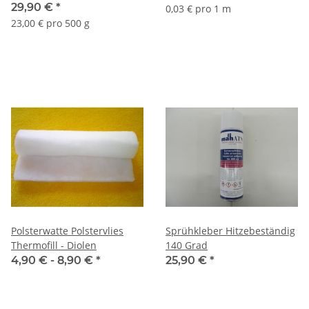
29,90 €
*
0,03 € pro 1 m
23,00 € pro 500 g
Polsterwatte Polstervlies
Sprühkleber Hitzebeständig
Thermofill - Diolen
140 Grad
4,90 € -
8,90 €
*
25,90 €
*