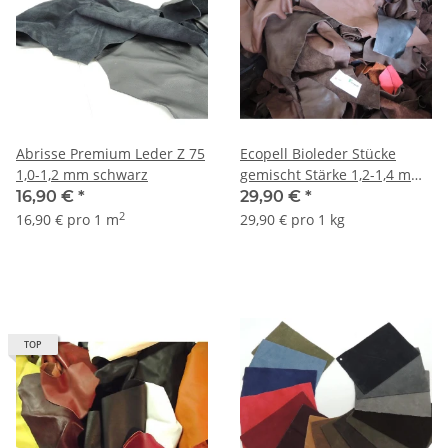
Abrisse Premium Leder Z 75
Ecopell Bioleder Stücke
1,0-1,2 mm schwarz
gemischt Stärke 1,2-1,4 mm
ab 1 kg
16,90 €
*
29,90 €
*
2
16,90 € pro 1 m
29,90 € pro 1 kg
TOP