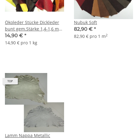
Ökoleder Stücke Dickleder
Nubuk Soft
bunt gem.Stärke 1,4-1,6 mm
82,90 €
*
ab 1 kg
14,90 €
*
2
82,90 € pro 1 m
14,90 € pro 1 kg
TOP
Lamm Nappa Metallic