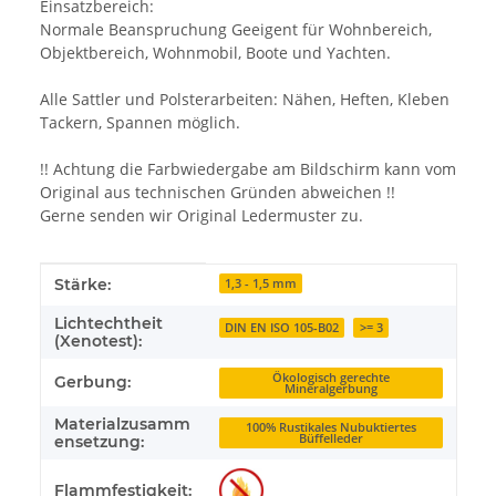
Einsatzbereich:
Normale Beanspruchung Geeigent für Wohnbereich,
Objektbereich, Wohnmobil, Boote und Yachten.
Alle Sattler und Polsterarbeiten: Nähen, Heften, Kleben
Tackern, Spannen möglich.
!! Achtung die Farbwiedergabe am Bildschirm kann vom
Original aus technischen Gründen abweichen !!
Gerne senden wir Original Ledermuster zu.
Produkteigenschaft
Wert
Stärke:
1,3 - 1,5 mm
Lichtechtheit
DIN EN ISO 105-B02
>= 3
(Xenotest):
Ökologisch gerechte
Gerbung:
Mineralgerbung
Materialzusamm
100% Rustikales Nubuktiertes
Büffelleder
ensetzung:
Flammfestigkeit: