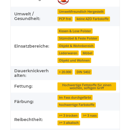
Umweltfreundlich Hergestellt
Umwelt /
Gesundheit:
PCP frei
keine AZO Farbstoffe
Kissen & Lose Polster
Sitzmöbel & Feste Polster
Einsatzbereiche:
Objekt & Wohnbereich
Lederwaren
Möbel
Objekt und Wohnen
Dauerknickverh
> 20.000
DIN 5402
alten:
Hochwertige Fettstoffe für einen
Fettung:
weichen, softigen Griff
Im Fass durchgefärbt
Färbung:
hochwertige Farbstoffe
>= 3 trocken
>= 3 nass
Reibechtheit:
>= 3 alkalisch