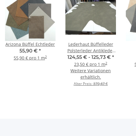
Arizona Büffel Echtleder
Lederhaut Büffelleder
Polsterleder Antikleder
55,90 €
*
schlammgrau
124,55 € -
125,73 €
*
2
55,90 € pro 1 m
2
23,50 € pro 1 m
Weitere Variationen
erhältlich.
Alter Preis:
370,47 €