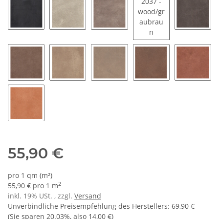
2037 -
wood/gr
aubrau
2037 - wood/graub
n
0500 - schwarz
1377 - schlammgrau
1434 - stone
2038 - 
2249 - chestnut
2443 - beige
2453 - beige leigt
2538 - terra
2675 - c
2810 - cognac
55,90 €
pro 1 qm (m²)
2
55,90 € pro 1 m
inkl. 19% USt. , zzgl.
Versand
Unverbindliche Preisempfehlung des Herstellers
:
69,90 €
(Sie sparen
20.03%
, also
14,00 €
)