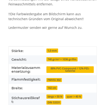
Feinwaschmittels entfernen.
!!Die Farbwiedergabe am Bildschirm kann aus
technischen Gründen vom Original abweichen!!
Ledermuster senden wir gerne auf Wunsch zu.
Produkteigenschaft
Wert
Stärke:
1,0 mm
Gewicht:
740 gr/m² = 1036 gr/lfm
Materialzusamm
88% PVC-Compound / 12% PES-
Gewirke
ensetzung:
Flammfestigkeit:
FMVSS 302
Breite:
142 cm
längs > 50 N
quer > 40 N
Stichausreißkraf
t:
DIN 53331