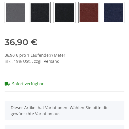
1103 - champignon
1137 - scarletrot/can can
1138 - helios
1338 - java
1120 - 
1116 - oriongrau mittel
1115 - anthrazit
1113 - schwarz
1146 - akzentrot
1398 - j
36,90 €
36,90 € pro 1 Laufende(r) Meter
inkl. 19% USt. , zzgl.
Versand
Sofort verfügbar
x
Dieser Artikel hat Variationen. Wählen Sie bitte die
gewünschte Variation aus.