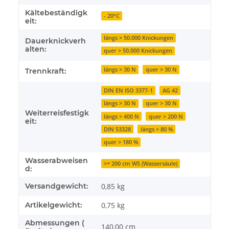
Kältebeständigk
- 20°C
eit:
längs > 50.000 Knickungen
Dauerknickverh
alten:
quer > 50.000 Knickungen
längs > 30 N
quer > 30 N
Trennkraft:
DIN EN ISO 3377-1
AG 42
längs > 30 N
quer > 30 N
Weiterreisfestigk
längs > 400 N
quer > 200 N
eit:
DIN 53328
längs > 80 %
quer > 180 %
Wasserabweisen
>= 200 cm WS (Wassersäule)
d:
Versandgewicht:
0,85 kg
Artikelgewicht:
0,75
kg
Abmessungen (
140,00 cm