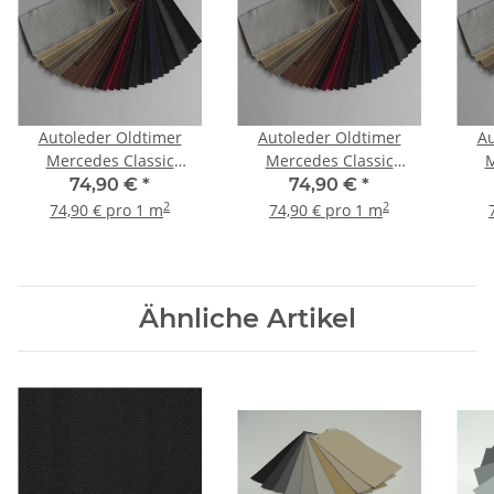
Autoleder Oldtimer
Autoleder Oldtimer
Au
Mercedes Classic
Mercedes Classic
M
geprägt 0500H - schwarz
geprägt 0501H - roast
74,90 €
*
74,90 €
*
black
2
2
74,90 € pro 1 m
74,90 € pro 1 m
Ähnliche Artikel