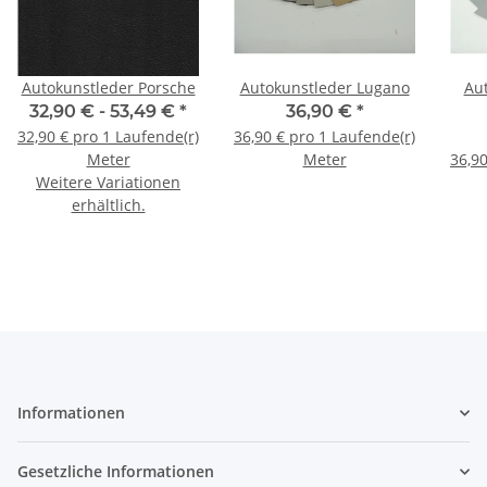
Autokunstleder Porsche
Autokunstleder Lugano
Au
32,90 € -
53,49 €
*
36,90 €
*
32,90 € pro 1 Laufende(r)
36,90 € pro 1 Laufende(r)
Meter
Meter
36,90
Weitere Variationen
erhältlich.
Informationen
Gesetzliche Informationen