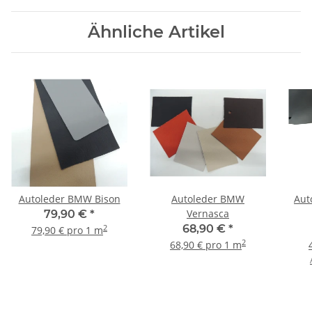
Ähnliche Artikel
Autoleder BMW Bison
Autoleder BMW
Aut
Vernasca
79,90 €
*
68,90 €
*
2
79,90 € pro 1 m
2
68,90 € pro 1 m