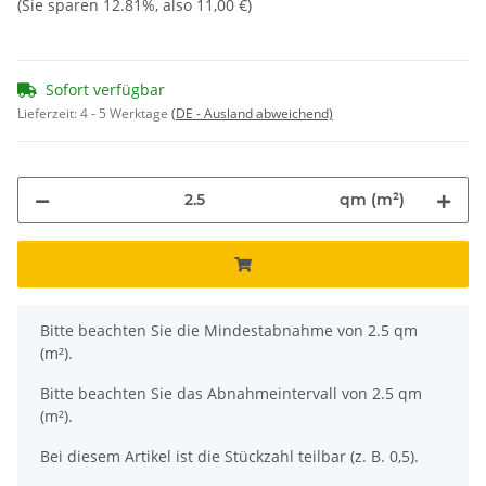
(Sie sparen
12.81%
, also
11,00 €
)
Sofort verfügbar
Lieferzeit:
4 - 5 Werktage
(DE - Ausland abweichend)
qm (m²)
x
Bitte beachten Sie die Mindestabnahme von 2.5 qm
(m²).
Bitte beachten Sie das Abnahmeintervall von 2.5 qm
(m²).
Bei diesem Artikel ist die Stückzahl teilbar (z. B. 0,5).