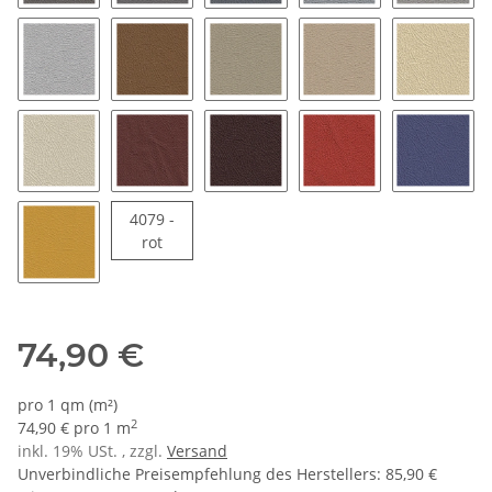
1438H - dark carmel
1463H - silbergrau
1470H - aerograu
1610H - oriongrau
1632H -
1675H - silber
2717H - safran
3444H - champignon
3471H - java
3659H -
3820H - ivory
4012H - weinrot
4254H - dunkelrot
4403H - scarletrot
5458H -
4079 -
4079 - rot
rot
8404H - gelb
74,90 €
pro 1 qm (m²)
2
74,90 € pro 1 m
inkl. 19% USt. , zzgl.
Versand
Unverbindliche Preisempfehlung des Herstellers
:
85,90 €