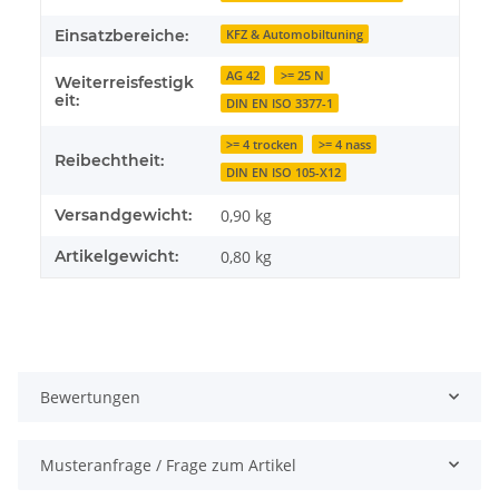
Einsatzbereiche:
KFZ & Automobiltuning
AG 42
>= 25 N
Weiterreisfestigk
eit:
DIN EN ISO 3377-1
>= 4 trocken
>= 4 nass
Reibechtheit:
DIN EN ISO 105-X12
Versandgewicht:
0,90 kg
Artikelgewicht:
0,80
kg
Bewertungen
Musteranfrage / Frage zum Artikel