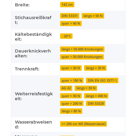
Breite:
142 cm
DIN 53331
längs > 50 N
Stichausreißkraf
t:
quer > 40 N
Kältebeständigk
- 20°C
eit:
längs > 50.000 Knickungen
Dauerknickverh
alten:
quer > 50.000 Knickungen
quer > 30 N
längs > 30 N
Trennkraft:
quer > 180 %
DIN EN ISO 3377-1
AG 42
längs > 30 N
Weiterreisfestigk
quer > 30 N
längs > 400 N
eit:
quer > 200 N
DIN 53328
längs > 80 %
Wasserabweisen
>= 200 cm WS (Wassersäule)
d: