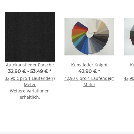
Autokunstleder Porsche
Kunstleder Knight
K
32,90 € -
53,49 €
*
42,90 €
*
32,90 € pro 1 Laufende(r)
42,90 € pro 1 Laufende(r)
42,90
Meter
Meter
Weitere Variationen
erhältlich.