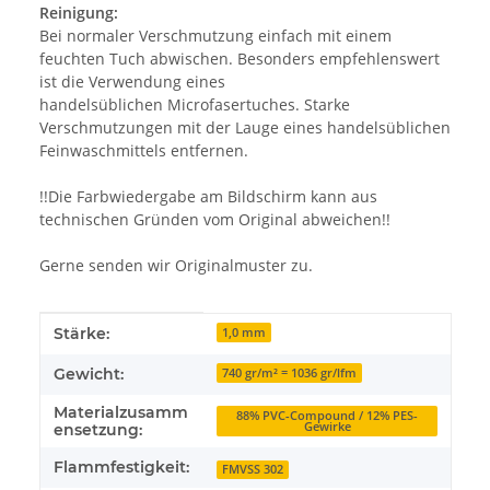
Reinigung:
Bei normaler Verschmutzung einfach mit einem
feuchten Tuch abwischen. Besonders empfehlenswert
ist die Verwendung eines
handelsüblichen Microfasertuches. Starke
Verschmutzungen mit der Lauge eines handelsüblichen
Feinwaschmittels entfernen.
!!Die Farbwiedergabe am Bildschirm kann aus
technischen Gründen vom Original abweichen!!
Gerne senden wir Originalmuster zu.
Produkteigenschaft
Wert
Stärke:
1,0 mm
Gewicht:
740 gr/m² = 1036 gr/lfm
Materialzusamm
88% PVC-Compound / 12% PES-
Gewirke
ensetzung:
Flammfestigkeit:
FMVSS 302