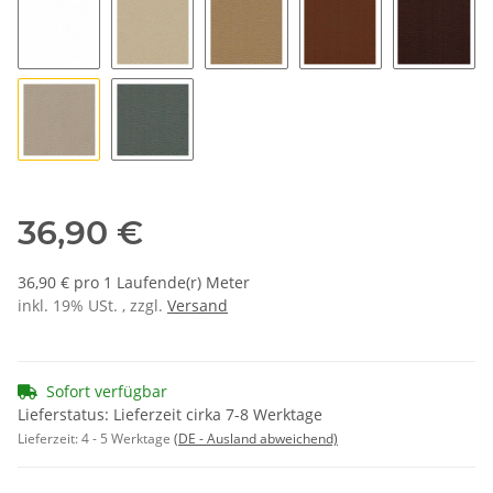
K1097 weiß
K1911 kieselbeige
K1725 beige 3
K1735 sattelbraun
K3070 t
K3100 oyster
K1726 grau
36,90 €
36,90 € pro 1 Laufende(r) Meter
inkl. 19% USt. , zzgl.
Versand
Sofort verfügbar
Lieferstatus: Lieferzeit cirka 7-8 Werktage
Lieferzeit:
4 - 5 Werktage
(DE - Ausland abweichend)