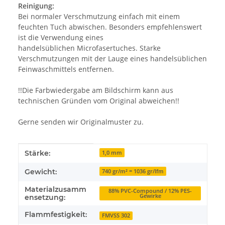
Reinigung:
Bei normaler Verschmutzung einfach mit einem
feuchten Tuch abwischen. Besonders empfehlenswert
ist die Verwendung eines
handelsüblichen Microfasertuches. Starke
Verschmutzungen mit der Lauge eines handelsüblichen
Feinwaschmittels entfernen.
!!Die Farbwiedergabe am Bildschirm kann aus
technischen Gründen vom Original abweichen!!
Gerne senden wir Originalmuster zu.
Produkteigenschaft
Wert
Stärke:
1,0 mm
Gewicht:
740 gr/m² = 1036 gr/lfm
Materialzusamm
88% PVC-Compound / 12% PES-
Gewirke
ensetzung:
Flammfestigkeit:
FMVSS 302