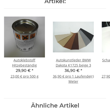
Artikel:
Autoklebstoff
Autokunstleder BMW
Scha
Hitzebeständig
Dakota K1725 beige 3
29,90 €
*
36,90 €
*
23,00 € pro 500 g
36,90 € pro 1 Laufende(r)
27,90
Meter
Ähnliche Artikel