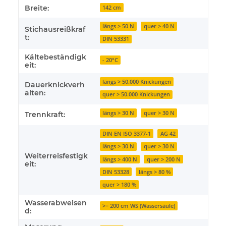
Breite:
142 cm
längs > 50 N
quer > 40 N
Stichausreißkraf
t:
DIN 53331
Kältebeständigk
- 20°C
eit:
längs > 50.000 Knickungen
Dauerknickverh
alten:
quer > 50.000 Knickungen
längs > 30 N
quer > 30 N
Trennkraft:
DIN EN ISO 3377-1
AG 42
längs > 30 N
quer > 30 N
Weiterreisfestigk
längs > 400 N
quer > 200 N
eit:
DIN 53328
längs > 80 %
quer > 180 %
Wasserabweisen
>= 200 cm WS (Wassersäule)
d: