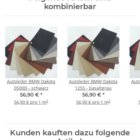
kombinierbar
Autoleder BMW Dakota
Autoleder BMW Dakota
Aut
0500D - schwarz
1255 - basaltgrau
56,90 €
*
56,90 €
*
2
2
56,90 € pro 1 m
56,90 € pro 1 m
Kunden kauften dazu folgende