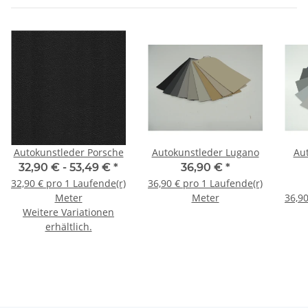
Autokunstleder Porsche
Autokunstleder Lugano
Au
32,90 € -
53,49 €
*
36,90 €
*
32,90 € pro 1 Laufende(r)
36,90 € pro 1 Laufende(r)
Meter
Meter
36,90
Weitere Variationen
erhältlich.