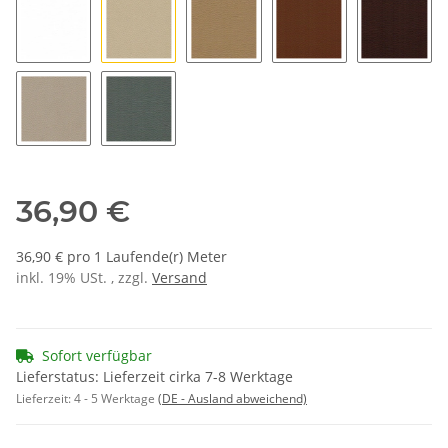
K1097 weiß
K1911 kieselbeige
K1725 beige 3
K1735 sattelbraun
K3070 t
K3100 oyster
K1726 grau
36,90 €
36,90 € pro 1 Laufende(r) Meter
inkl. 19% USt. , zzgl.
Versand
Sofort verfügbar
Lieferstatus: Lieferzeit cirka 7-8 Werktage
Lieferzeit:
4 - 5 Werktage
(DE - Ausland abweichend)