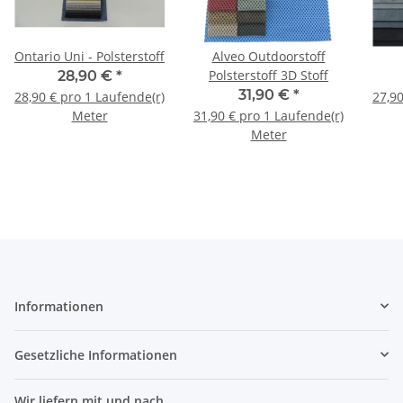
Ontario Uni - Polsterstoff
Alveo Outdoorstoff
Polsterstoff 3D Stoff
28,90 €
*
31,90 €
*
28,90 € pro 1 Laufende(r)
27,90
Meter
31,90 € pro 1 Laufende(r)
Meter
Informationen
Gesetzliche Informationen
Wir liefern mit und nach