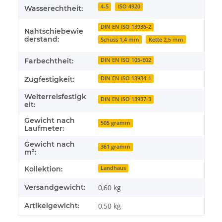
4-5
ISO 4920
Wasserechtheit:
DIN EN ISO 13936-2
Nahtschiebewie
derstand:
Schuss 1,4 mm
Kette 2,5 mm
Farbechtheit:
DIN EN ISO 105-E02
Zugfestigkeit:
DIN EN ISO 13934-1
Weiterreisfestigk
DIN EN ISO 13937-3
eit:
Gewicht nach
505 gramm
Laufmeter:
Gewicht nach
361 gramm
m²:
Kollektion:
Landhaus
Versandgewicht:
0,60 kg
Artikelgewicht:
0,50
kg