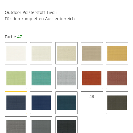
Outdoor Polsterstoff Tivoli
Für den kompletten Aussenbereich
Farbe
47
cremeweiss 01
04
24
34
35
18
57
16
49
43
48
48
47
37
58
54