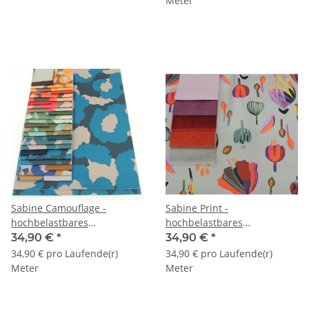
Meter
Sabine Camouflage -
Sabine Print -
hochbelastbares
hochbelastbares
Strukturgewebe mit
Strukturgewebe mit
34,90 €
*
34,90 €
*
Fleckschutz
Fleckschutz
34,90 € pro Laufende(r)
34,90 € pro Laufende(r)
Meter
Meter