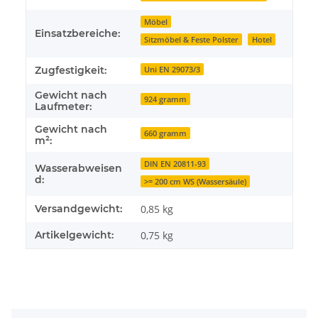
Möbel
Einsatzbereiche:
Sitzmöbel & Feste Polster
Hotel
Zugfestigkeit:
Uni EN 29073/3
Gewicht nach
924 gramm
Laufmeter:
Gewicht nach
660 gramm
m²:
DIN EN 20811-93
Wasserabweisen
d:
>= 200 cm WS (Wassersäule)
Versandgewicht:
0,85 kg
Artikelgewicht:
0,75
kg