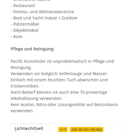
- Restaurant
- Fitness- und Wellnessbereiche
- Boot und Yacht Indoor / Outdoor
- Polstermöbel
- Objektmöbel
- Auto
Pflege und Reinigung:
Pacific Kunstleder ist unproblematisch in Pflege und
Reinigung.
Verwenden sie lediglich Seifenlauge und Wasser.
Einfach mit einem feuchten Tuch abwischen und
trockenreiben.
Nach Bedarf können sie auch eine 70-prozentige
Alkohollösung verwenden.
Kein Aceton, Nitro oder Lösungsmittel auf Benzinbasis
verwenden.
Lichtechtheit
Produkteigenschaft
Wert
>= 7
DIN EN ISO 105-B02