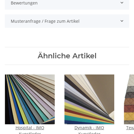
Bewertungen
Musteranfrage / Frage zum Artikel
Ähnliche Artikel
Hospital - IMO
Dynamik - IMO
Texa
Kunstleder
Kunstleder