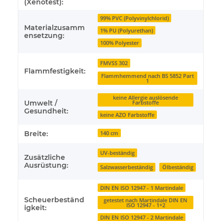
(Xenotest):
99% PVC (Polyvinylchlorid)
Materialzusamm
1% PU (Polyurethan)
ensetzung:
100% Polyester
FMVSS 302
Flammfestigkeit:
Flammhemmend nach BS 5852 Part
1
keine Allergie auslösende
Umwelt /
Farbstoffe
Gesundheit:
keine AZO Farbstoffe
Breite:
140 cm
UV-beständig
Zusätzliche
Ausrüstung:
Salzwasserbeständig
Ölbeständig
DIN EN ISO 12947 - 1 Martindale
Scheuerbeständ
getestet nach Martindale DIN EN
ISO 12947 - 1+2
igkeit:
DIN EN ISO 12947 - 2 Martindale