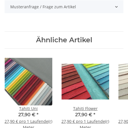
Musteranfrage / Frage zum Artikel
Ähnliche Artikel
Tahiti Uni
Tahiti Flower
27,90 €
*
27,90 €
*
27,90 € pro 1 Laufende(r)
27,90 € pro 1 Laufende(r)
27,90
Meter
Meter