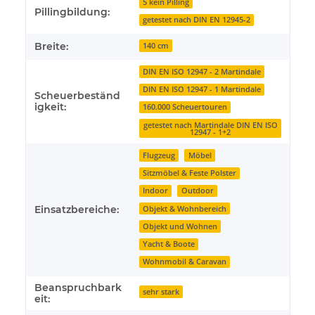
5 kein Pilling
Pillingbildung:
getestet nach DIN EN 12945-2
Breite:
140 cm
DIN EN ISO 12947 - 2 Martindale
DIN EN ISO 12947 - 1 Martindale
Scheuerbeständ
igkeit:
160.000 Scheuertouren
getestet nach Martindale DIN EN ISO
12947 - 1+2
Flugzeug
Möbel
Sitzmöbel & Feste Polster
Indoor
Outdoor
Einsatzbereiche:
Objekt & Wohnbereich
Objekt und Wohnen
Yacht & Boote
Wohnmobil & Caravan
Beanspruchbark
sehr stark
eit: