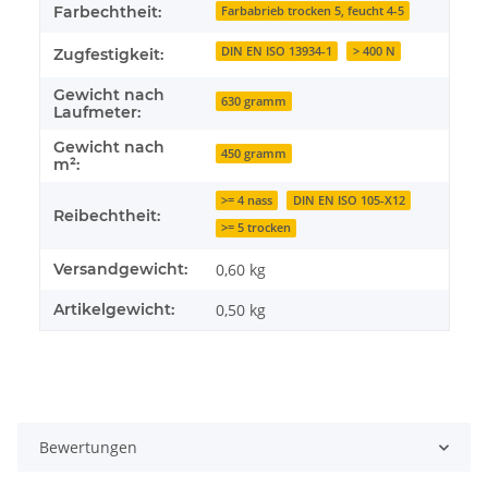
Farbechtheit:
Farbabrieb trocken 5, feucht 4-5
DIN EN ISO 13934-1
> 400 N
Zugfestigkeit:
Gewicht nach
630 gramm
Laufmeter:
Gewicht nach
450 gramm
m²:
>= 4 nass
DIN EN ISO 105-X12
Reibechtheit:
>= 5 trocken
Versandgewicht:
0,60 kg
Artikelgewicht:
0,50
kg
Bewertungen