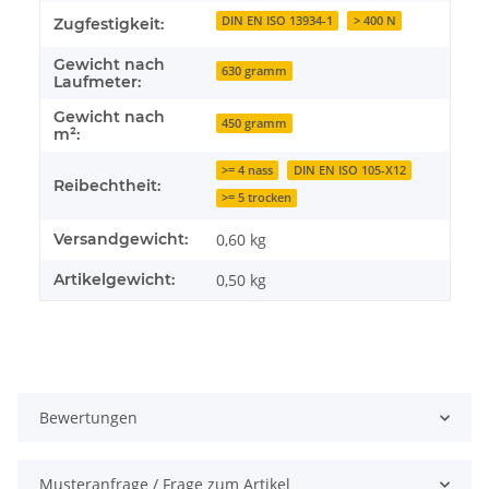
DIN EN ISO 13934-1
> 400 N
Zugfestigkeit:
Gewicht nach
630 gramm
Laufmeter:
Gewicht nach
450 gramm
m²:
>= 4 nass
DIN EN ISO 105-X12
Reibechtheit:
>= 5 trocken
Versandgewicht:
0,60 kg
Artikelgewicht:
0,50
kg
Bewertungen
Musteranfrage / Frage zum Artikel