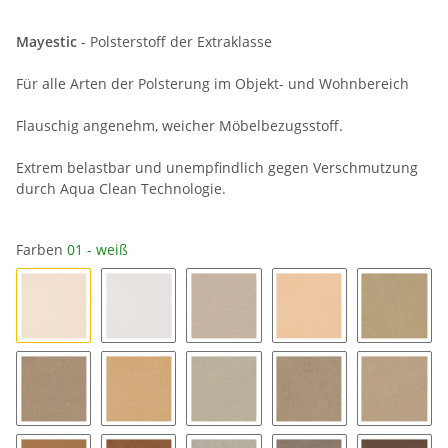
Mayestic
- Polsterstoff der Extraklasse
Für alle Arten der Polsterung im Objekt- und Wohnbereich
Flauschig angenehm, weicher Möbelbezugsstoff.
Extrem belastbar und unempfindlich gegen Verschmutzung
durch Aqua Clean Technologie.
Farben
01 - weiß
01 - weiß
324 - ivory
250 - natur
50 - hellbeige
32 - bei
18 - dunkelbeige
51 - sand
03 - sahara
52 - taupe
104 - m