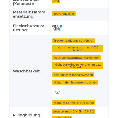
>= 4
(Xenotest):
Materialzusamm
100% Polyester
ensetzung:
Fleckschutzausr
üstung:
Trockenreinigung ist möglich
Nur Innenseite bis max 110°C
bügeln
Neutrale Waschmittel verwenden
Nicht auswringen, verdrehen bzw
Schleudern
Waschbarkeit:
Kein Bleichmittel verwenden
Nicht in der Trommel trocknen
Nicht im Sonnelicht trocknen
getestet nach DIN EN 12945-2
Pillingbildung: