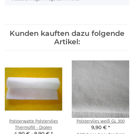
Kunden kauften dazu folgende
Artikel:
Polsterwatte Polstervlies
Polstervlies weiß GL 300
Thermofill - Diolen
9,90 €
*
4,90 € -
8,90 €
*