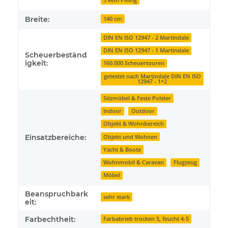
5 kein Pilling
Breite:
140 cm
DIN EN ISO 12947 - 2 Martindale
DIN EN ISO 12947 - 1 Martindale
Scheuerbeständ
igkeit:
160.000 Scheuertouren
getestet nach Martindale DIN EN ISO
12947 - 1+2
Sitzmöbel & Feste Polster
Indoor
Outdoor
Objekt & Wohnbereich
Einsatzbereiche:
Objekt und Wohnen
Yacht & Boote
Wohnmobil & Caravan
Flugzeug
Möbel
Beanspruchbark
sehr stark
eit:
Farbechtheit:
Farbabrieb trocken 5, feucht 4-5