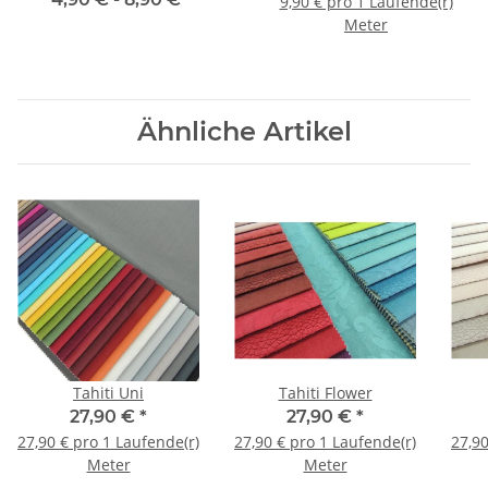
9,90 € pro 1 Laufende(r)
Meter
Ähnliche Artikel
Tahiti Uni
Tahiti Flower
27,90 €
*
27,90 €
*
27,90 € pro 1 Laufende(r)
27,90 € pro 1 Laufende(r)
27,90
Meter
Meter