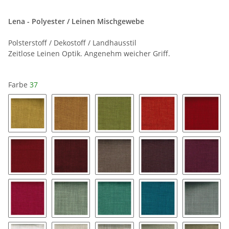
Lena - Polyester / Leinen Mischgewebe
Polsterstoff / Dekostoff / Landhausstil
Zeitlose Leinen Optik. Angenehm weicher Griff.
Farbe
37
yellow 15
maroc 25
kiwi 28
apricot 29
cherry 
43
53
69
79
89
03
08
18
57
07