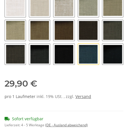
01
04
14
16
34
24
44
64
84
36
56
66
02
37
47
29,90 €
pro 1 Laufmeter
inkl. 19% USt. , zzgl.
Versand
Sofort verfügbar
Lieferzeit:
4 - 5 Werktage
(DE - Ausland abweichend)