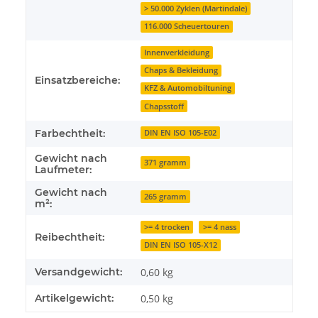
> 50.000 Zyklen (Martindale)
116.000 Scheuertouren
Innenverkleidung
Chaps & Bekleidung
Einsatzbereiche:
KFZ & Automobiltuning
Chapsstoff
Farbechtheit:
DIN EN ISO 105-E02
Gewicht nach
371 gramm
Laufmeter:
Gewicht nach
265 gramm
m²:
>= 4 trocken
>= 4 nass
Reibechtheit:
DIN EN ISO 105-X12
Versandgewicht:
0,60 kg
Artikelgewicht:
0,50
kg