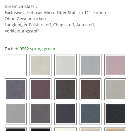
Dinamica Classic
Exclusiver, zeitloser Micro-Fiber Stoff in 111 Farben
Ohne Geweberücken
Langlebiger Polsterstoff, Chapsstoff, Autostoff,
Verkleidungsstoff
Farben
9562 spring green
0019 snow white
8401 ice
8462 silver grey
9032 platinum
9141 bl
9154 coal
9153 mauve
9176 taupe
9177 String
9118 pe
9211 silver
9087 stone grey
9058 pewter
9182 twilight
9189 ch