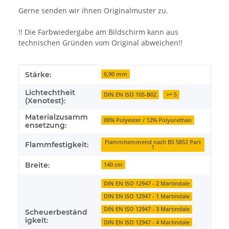
Gerne senden wir ihnen Originalmuster zu.
!! Die Farbwiedergabe am Bildschirm kann aus
technischen Gründen vom Original abweichen!!
Produkteigenschaft
Wert
Stärke:
0,90 mm
Lichtechtheit
DIN EN ISO 105-B02
>= 5
(Xenotest):
Materialzusamm
88% Polyester / 12% Polyurethan
ensetzung:
Flammhemmend nach BS 5852 Part
Flammfestigkeit:
1
Breite:
140 cm
DIN EN ISO 12947 - 2 Martindale
DIN EN ISO 12947 - 1 Martindale
DIN EN ISO 12947 - 3 Martindale
Scheuerbeständ
igkeit:
DIN EN ISO 12947 - 4 Martindale