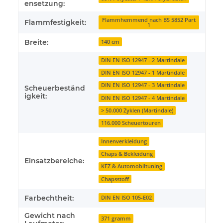
ensetzung:
Flammhemmend nach BS 5852 Part
Flammfestigkeit:
1
Breite:
140 cm
DIN EN ISO 12947 - 2 Martindale
DIN EN ISO 12947 - 1 Martindale
DIN EN ISO 12947 - 3 Martindale
Scheuerbeständ
igkeit:
DIN EN ISO 12947 - 4 Martindale
> 50.000 Zyklen (Martindale)
116.000 Scheuertouren
Innenverkleidung
Chaps & Bekleidung
Einsatzbereiche:
KFZ & Automobiltuning
Chapsstoff
Farbechtheit:
DIN EN ISO 105-E02
Gewicht nach
371 gramm