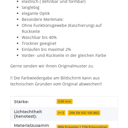
elastisch ( dehnbar und formbar)
langlebig
elegante Optik
Besondere Merkmale:
Ohne Funktionsgewebe (Kaschierung) auf
Rückseite
Waschbar bis 40%
Trockner geeignet
Einlaufen bis maximal 2%
Vorder- und Rückseite in der gleichen Farbe
Gerne senden wir ihnen Originalmuster zu.
!! Die Farbwiedergabe am Bildschirm kann aus
technischen Gründen vom Original abweichen!!
Produkteigenschaft
Wert
Stärke:
0,90 mm
Lichtechtheit
>= 5
DIN EN ISO 105-B02
(Xenotest):
Materialzusamm
88% Polyester / 12% Polyurethan