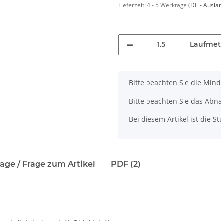
Lieferzeit:
4 - 5 Werktage
(DE - Ausla
Laufmet
x
Bitte beachten Sie die Min
Bitte beachten Sie das Abn
Bei diesem Artikel ist die Stü
age / Frage zum Artikel
PDF (2)