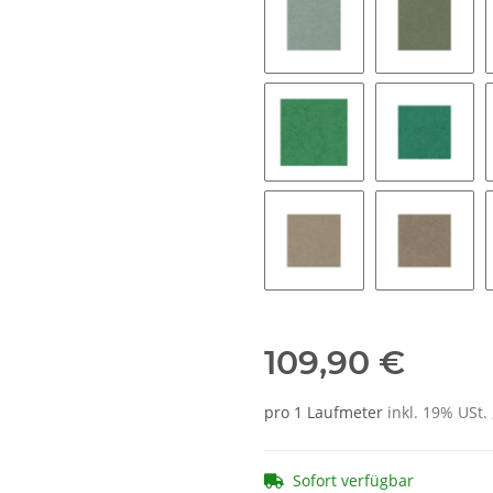
9081 jade
8397 sto
9565 grass
8421 sea
9047 almond green
9078 gre
109,90 €
pro 1 Laufmeter
inkl. 19% USt. 
Sofort verfügbar