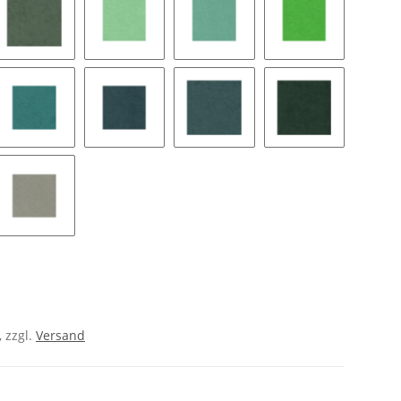
ne green
8399 moss
9050 celadon
8420 aruba
9562 spring gre
 green
8422 teal green
9061 deep sea
9186 linchen green
9060 forest
en tea
9161 pumice
, zzgl.
Versand