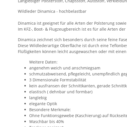
Langlebiger Polsterstoff, Chapsstoff, Autostoff, Verkleidung
Wildleder Dinamica - hochbelastbar
Dinamica ist geeignet für alle Arten der Polsterung sow
Im KFZ-, Boot- & Flugzeugbereich ist es für alle Arten de
Dinamica zeichnet sich besonders durch seine feine Fas
Diese Wildlederartige Oberfläche ist durch eine Teflon
Flüßigkeiten können leicht ausgewaschen oder mit einen 
Weitere Daten:
angenehm weich und anschmiegsam
schmutzabweisend, pflegeleicht, unempfindlich geg
3 Dimensionale Formstabilität
kein ausfransen der Schnittkanten, gerade Schnitt
elastisch ( dehnbar und formbar)
langlebig
elegante Optik
Besondere Merkmale:
Ohne Funktionsgewebe (Kaschierung) auf Rückseit
Waschbar bis 40%