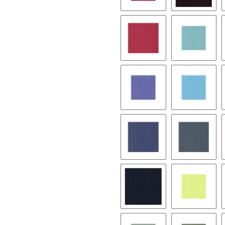
9245 plum
9139 dar
9052 angel red
9049 cya
9247 thistle
9571 sky
8402 brittany blue
9074 nile
9279 navy blue
9116 pist