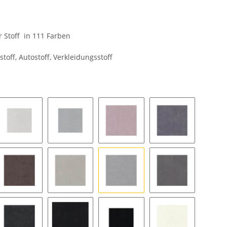
er Stoff in 111 Farben
stoff, Autostoff, Verkleidungsstoff
8462 silver grey
9032 platinum
9141 blush
9154 coal
pe
9177 String
9118 pearl grey
9211 silver
9087 stone grey