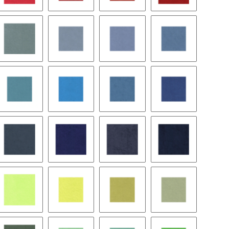
k purple
9138 logo red
9051 paris red
9229 tomato
9232 goya red
n
9082 steel blue
9272 aubusson
9151 fjord
9073 capri
9056 phoenician
9572 bright blue
8425 bohemian blue
8426 marina
 blue
9075 powder blue
9574 infanta blue
9158 commondore blue
9062 royal blue
achio
9561 lime
9122 citrus
9123 pampas
9048 fern green