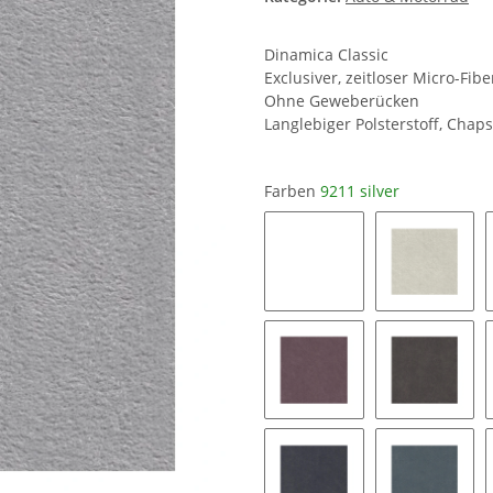
Dinamica Classic
Exclusiver, zeitloser Micro-Fib
Ohne Geweberücken
Langlebiger Polsterstoff, Chaps
Farben
9211 silver
0019 snow white
8401 ice
9153 mauve
9176 tau