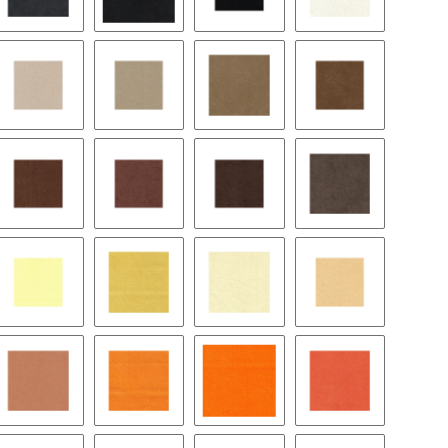
ight
9189 chic grey
9291 anthracite
9059 - schwarz - slate black
8384 ivory
er glow
9067 wheat
9065 stone
9121 camel
9125 wood
ger
9129 rust
9063 cocoa
9168 teak
9178 chocolate
on
9115 butter
9041 corn
9040 cream
9171 melba
ch
1035 apricot
9126 saffron
9522 mandarin
9127 papaye