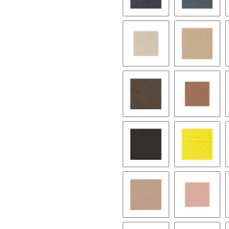
9058 pewter
9182 twil
9112 sea sand
9068 amb
9064 brown
9070 gin
9199 expresso
9515 lem
9079 callot rose
9044 pea