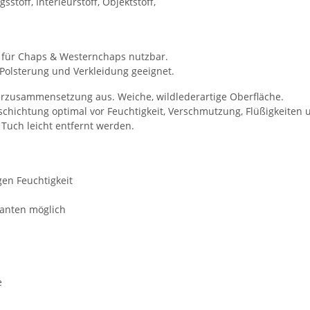
sstoff, Interieurstoff, Objektstoff,
ie für Chaps & Westernchaps nutzbar.
r Polsterung und Verkleidung geeignet.
erzusammensetzung aus. Weiche, wildlederartige Oberfläche.
beschichtung optimal vor Feuchtigkeit, Verschmutzung, Flüßigkei
Tuch leicht entfernt werden.
en Feuchtigkeit
kanten möglich
e