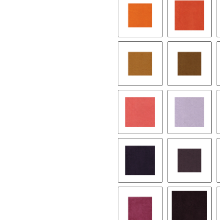
9524 nasturtium
9128 pe
9173 onion
9251 per
9046 coral
9143 wist
9248 eggplant
9249 ros