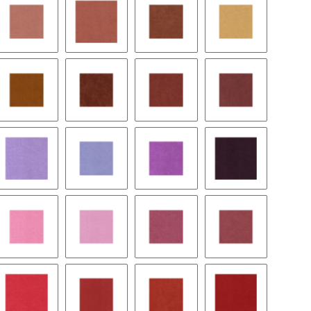
rsimmon
9043 brandy
9167 sunset
9055 terra cotta
9042 sun
u
1036 curry
9135 clay court
9131 pompein red
8395 henna
eria
9148 lilac
9152 violet
9145 plum
9057 aubergine
ewood
9534 slush
9242 pink ice
9149 rose
8418 cordovan