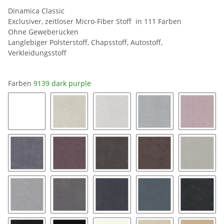
Dinamica Classic
Exclusiver, zeitloser Micro-Fiber Stoff in 111 Farben
Ohne Geweberücken
Langlebiger Polsterstoff, Chapsstoff, Autostoff,
Verkleidungsstoff
Farben
9139 dark purple
0019 snow white
8401 ice
8462 silver grey
9032 platinum
9141 bl
9154 coal
9153 mauve
9176 taupe
9177 String
9118 pe
9211 silver
9087 stone grey
9058 pewter
9182 twilight
9189 ch