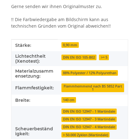
Gerne senden wir ihnen Originalmuster zu.
!! Die Farbwiedergabe am Bildschirm kann aus
technischen Gründen vom Original abweichen!!
Produkteigenschaft
Wert
Stärke:
0,90 mm
Lichtechtheit
DIN EN ISO 105-B02
>= 5
(Xenotest):
Materialzusamm
88% Polyester / 12% Polyurethan
ensetzung:
Flammhemmend nach BS 5852 Part
Flammfestigkeit:
1
Breite:
140 cm
DIN EN ISO 12947 - 1 Martindale
DIN EN ISO 12947 - 3 Martindale
DIN EN ISO 12947 - 4 Martindale
Scheuerbeständ
igkeit:
> 50.000 Zyklen (Martindale)