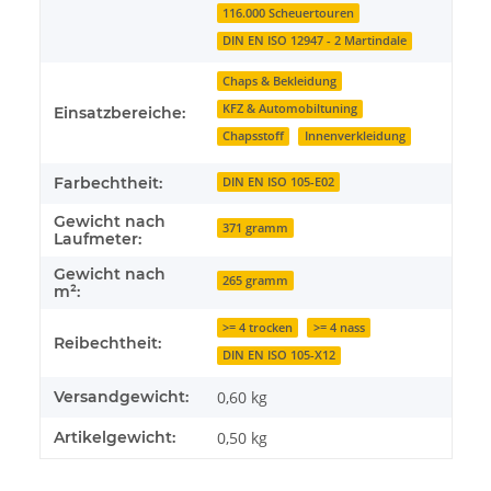
116.000 Scheuertouren
DIN EN ISO 12947 - 2 Martindale
Chaps & Bekleidung
KFZ & Automobiltuning
Einsatzbereiche:
Chapsstoff
Innenverkleidung
Farbechtheit:
DIN EN ISO 105-E02
Gewicht nach
371 gramm
Laufmeter:
Gewicht nach
265 gramm
m²:
>= 4 trocken
>= 4 nass
Reibechtheit:
DIN EN ISO 105-X12
Versandgewicht:
0,60 kg
Artikelgewicht:
0,50
kg