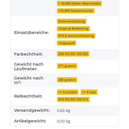
> 50.000 Zyklen (Martindale)
116.000 Scheuertouren
Innenverkleidung
Chaps & Bekleidung
Einsatzbereiche:
KFZ & Automobiltuning
Chapsstoff
Farbechtheit:
DIN EN ISO 105-E02
Gewicht nach
371 gramm
Laufmeter:
Gewicht nach
265 gramm
m²:
>= 4 trocken
>= 4 nass
Reibechtheit:
DIN EN ISO 105-X12
Versandgewicht:
0,60 kg
Artikelgewicht:
0,50
kg