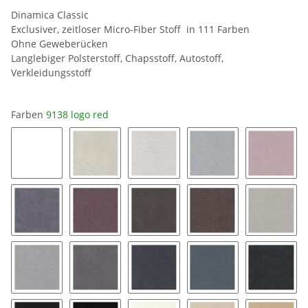
Dinamica Classic
Exclusiver, zeitloser Micro-Fiber Stoff in 111 Farben
Ohne Geweberücken
Langlebiger Polsterstoff, Chapsstoff, Autostoff,
Verkleidungsstoff
Farben
9138 logo red
0019 snow white
8401 ice
8462 silver grey
9032 platinum
9141 bl
9154 coal
9153 mauve
9176 taupe
9177 String
9118 pe
9211 silver
9087 stone grey
9058 pewter
9182 twilight
9189 ch