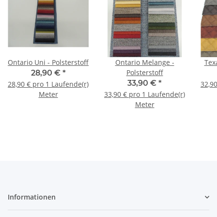
Ontario Uni - Polsterstoff
Ontario Melange -
Texa
Polsterstoff
28,90 €
*
33,90 €
*
28,90 € pro 1 Laufende(r)
32,90
Meter
33,90 € pro 1 Laufende(r)
Meter
Informationen