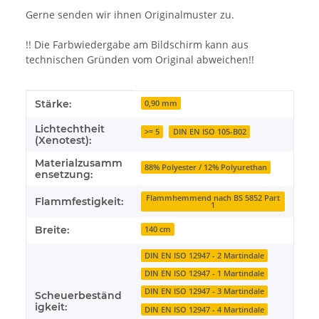
Gerne senden wir ihnen Originalmuster zu.
!! Die Farbwiedergabe am Bildschirm kann aus
technischen Gründen vom Original abweichen!!
Produkteigenschaft
Wert
Stärke:
0,90 mm
Lichtechtheit
>= 5
DIN EN ISO 105-B02
(Xenotest):
Materialzusamm
88% Polyester / 12% Polyurethan
ensetzung:
Flammhemmend nach BS 5852 Part
Flammfestigkeit:
1
Breite:
140 cm
DIN EN ISO 12947 - 2 Martindale
DIN EN ISO 12947 - 1 Martindale
DIN EN ISO 12947 - 3 Martindale
Scheuerbeständ
igkeit:
DIN EN ISO 12947 - 4 Martindale