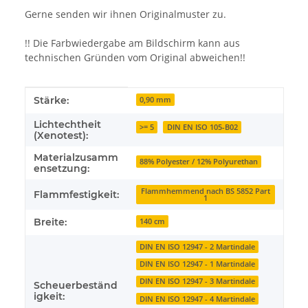
Gerne senden wir ihnen Originalmuster zu.
!! Die Farbwiedergabe am Bildschirm kann aus
technischen Gründen vom Original abweichen!!
Produkteigenschaft
Wert
Stärke:
0,90 mm
Lichtechtheit
>= 5
DIN EN ISO 105-B02
(Xenotest):
Materialzusamm
88% Polyester / 12% Polyurethan
ensetzung:
Flammhemmend nach BS 5852 Part
Flammfestigkeit:
1
Breite:
140 cm
DIN EN ISO 12947 - 2 Martindale
DIN EN ISO 12947 - 1 Martindale
DIN EN ISO 12947 - 3 Martindale
Scheuerbeständ
igkeit:
DIN EN ISO 12947 - 4 Martindale