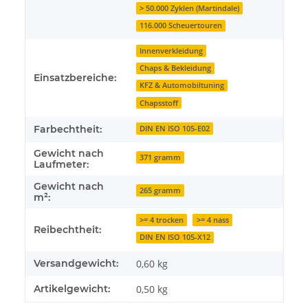
> 50.000 Zyklen (Martindale)
116.000 Scheuertouren
Innenverkleidung
Chaps & Bekleidung
Einsatzbereiche:
KFZ & Automobiltuning
Chapsstoff
Farbechtheit:
DIN EN ISO 105-E02
Gewicht nach
371 gramm
Laufmeter:
Gewicht nach
265 gramm
m²:
>= 4 trocken
>= 4 nass
Reibechtheit:
DIN EN ISO 105-X12
Versandgewicht:
0,60 kg
Artikelgewicht:
0,50
kg