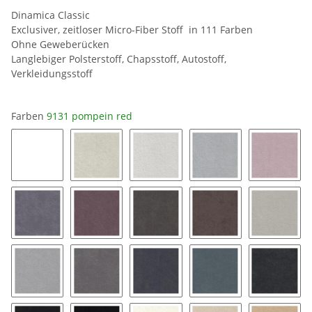
Dinamica Classic
Exclusiver, zeitloser Micro-Fiber Stoff in 111 Farben
Ohne Geweberücken
Langlebiger Polsterstoff, Chapsstoff, Autostoff,
Verkleidungsstoff
Farben
9131 pompein red
0019 snow white
8401 ice
8462 silver grey
9032 platinum
9141 bl
9154 coal
9153 mauve
9176 taupe
9177 String
9118 pe
9211 silver
9087 stone grey
9058 pewter
9182 twilight
9189 ch