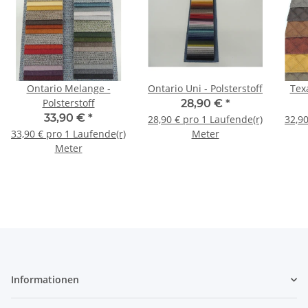
Ontario Melange -
Ontario Uni - Polsterstoff
Texa
Polsterstoff
28,90 €
*
33,90 €
*
28,90 € pro 1 Laufende(r)
32,90
33,90 € pro 1 Laufende(r)
Meter
Meter
Informationen