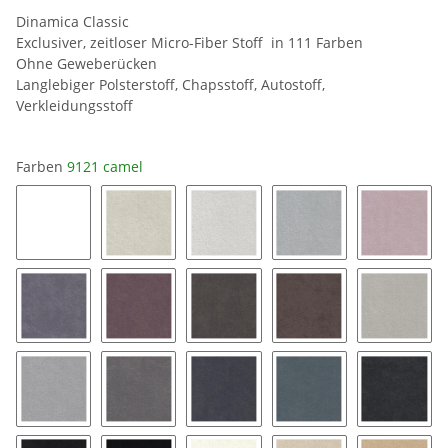
Dinamica Classic
Exclusiver, zeitloser Micro-Fiber Stoff in 111 Farben
Ohne Geweberücken
Langlebiger Polsterstoff, Chapsstoff, Autostoff,
Verkleidungsstoff
Farben
9121 camel
0019 snow white
8401 ice
8462 silver grey
9032 platinum
9141 bl
9154 coal
9153 mauve
9176 taupe
9177 String
9118 pe
9211 silver
9087 stone grey
9058 pewter
9182 twilight
9189 ch