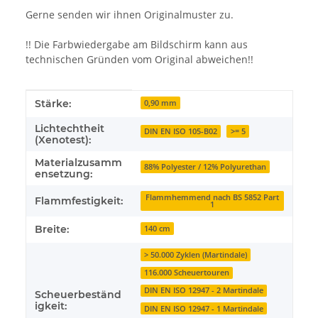
Gerne senden wir ihnen Originalmuster zu.
!! Die Farbwiedergabe am Bildschirm kann aus
technischen Gründen vom Original abweichen!!
Produkteigenschaft
Wert
Stärke:
0,90 mm
Lichtechtheit
DIN EN ISO 105-B02
>= 5
(Xenotest):
Materialzusamm
88% Polyester / 12% Polyurethan
ensetzung:
Flammhemmend nach BS 5852 Part
Flammfestigkeit:
1
Breite:
140 cm
> 50.000 Zyklen (Martindale)
116.000 Scheuertouren
DIN EN ISO 12947 - 2 Martindale
Scheuerbeständ
igkeit:
DIN EN ISO 12947 - 1 Martindale