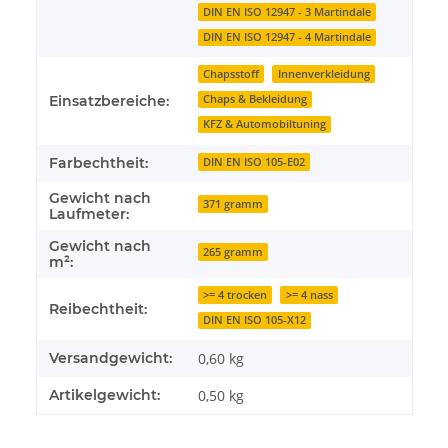
DIN EN ISO 12947 - 3 Martindale
DIN EN ISO 12947 - 4 Martindale
Chapsstoff
Innenverkleidung
Chaps & Bekleidung
Einsatzbereiche:
KFZ & Automobiltuning
Farbechtheit:
DIN EN ISO 105-E02
Gewicht nach
371 gramm
Laufmeter:
Gewicht nach
265 gramm
m²:
>= 4 trocken
>= 4 nass
Reibechtheit:
DIN EN ISO 105-X12
Versandgewicht:
0,60 kg
Artikelgewicht:
0,50
kg