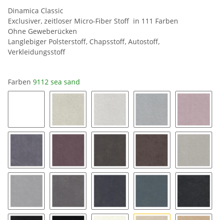
Dinamica Classic
Exclusiver, zeitloser Micro-Fiber Stoff in 111 Farben
Ohne Geweberücken
Langlebiger Polsterstoff, Chapsstoff, Autostoff,
Verkleidungsstoff
Farben
9112 sea sand
0019 snow white
8401 ice
8462 silver grey
9032 platinum
9141 bl
9154 coal
9153 mauve
9176 taupe
9177 String
9118 pe
9211 silver
9087 stone grey
9058 pewter
9182 twilight
9189 ch