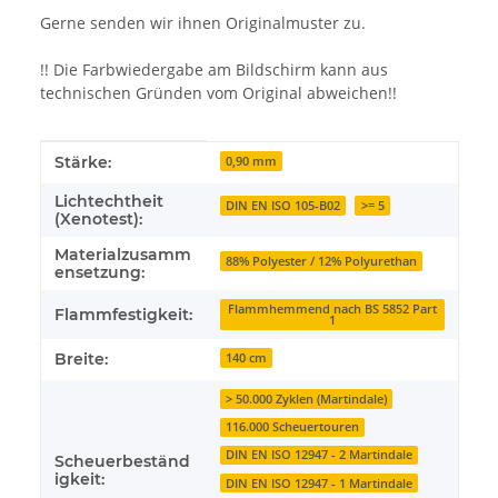
Gerne senden wir ihnen Originalmuster zu.
!! Die Farbwiedergabe am Bildschirm kann aus
technischen Gründen vom Original abweichen!!
Produkteigenschaft
Wert
Stärke:
0,90 mm
Lichtechtheit
DIN EN ISO 105-B02
>= 5
(Xenotest):
Materialzusamm
88% Polyester / 12% Polyurethan
ensetzung:
Flammhemmend nach BS 5852 Part
Flammfestigkeit:
1
Breite:
140 cm
> 50.000 Zyklen (Martindale)
116.000 Scheuertouren
DIN EN ISO 12947 - 2 Martindale
Scheuerbeständ
igkeit:
DIN EN ISO 12947 - 1 Martindale