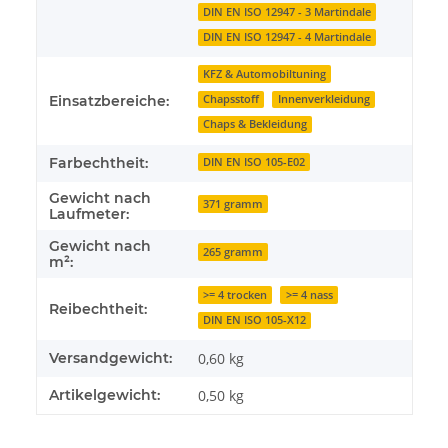
DIN EN ISO 12947 - 3 Martindale
DIN EN ISO 12947 - 4 Martindale
KFZ & Automobiltuning
Chapsstoff
Innenverkleidung
Einsatzbereiche:
Chaps & Bekleidung
Farbechtheit:
DIN EN ISO 105-E02
Gewicht nach
371 gramm
Laufmeter:
Gewicht nach
265 gramm
m²:
>= 4 trocken
>= 4 nass
Reibechtheit:
DIN EN ISO 105-X12
Versandgewicht:
0,60 kg
Artikelgewicht:
0,50
kg