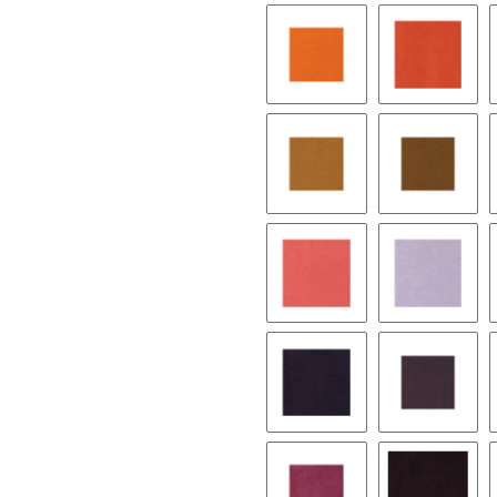
9524 nasturtium
9128 pe
9173 onion
9251 per
9046 coral
9143 wist
9248 eggplant
9249 ros