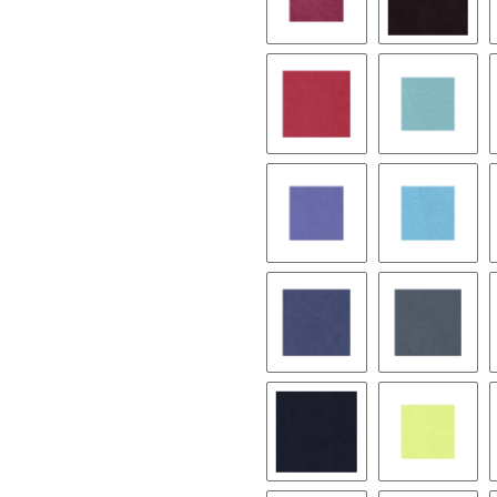
9245 plum
9139 dar
9052 angel red
9049 cya
9247 thistle
9571 sky
8402 brittany blue
9074 nile
9279 navy blue
9116 pist