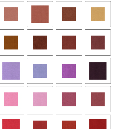
rsimmon
9043 brandy
9167 sunset
9055 terra cotta
9042 sun
u
1036 curry
9135 clay court
9131 pompein red
8395 henna
eria
9148 lilac
9152 violet
9145 plum
9057 aubergine
ewood
9534 slush
9242 pink ice
9149 rose
8418 cordovan