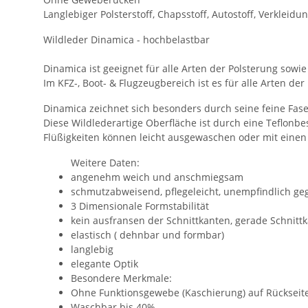
Langlebiger Polsterstoff, Chapsstoff, Autostoff, Verkleidung
Wildleder Dinamica - hochbelastbar
Dinamica ist geeignet für alle Arten der Polsterung sow
Im KFZ-, Boot- & Flugzeugbereich ist es für alle Arten de
Dinamica zeichnet sich besonders durch seine feine Fas
Diese Wildlederartige Oberfläche ist durch eine Teflon
Flüßigkeiten können leicht ausgewaschen oder mit einen 
Weitere Daten:
angenehm weich und anschmiegsam
schmutzabweisend, pflegeleicht, unempfindlich geg
3 Dimensionale Formstabilität
kein ausfransen der Schnittkanten, gerade Schnitt
elastisch ( dehnbar und formbar)
langlebig
elegante Optik
Besondere Merkmale:
Ohne Funktionsgewebe (Kaschierung) auf Rückseit
Waschbar bis 40%