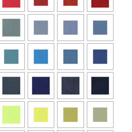
k purple
9138 logo red
9051 paris red
9229 tomato
9232 goya red
n
9082 steel blue
9272 aubusson
9151 fjord
9073 capri
9056 phoenician
9572 bright blue
8425 bohemian blue
8426 marina
 blue
9075 powder blue
9574 infanta blue
9158 commondore blue
9062 royal blue
achio
9561 lime
9122 citrus
9123 pampas
9048 fern green