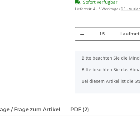
Lieferzeit:
4 - 5 Werktage
(DE - Ausla
Laufmet
x
Bitte beachten Sie die Min
Bitte beachten Sie das Abn
Bei diesem Artikel ist die Stü
age / Frage zum Artikel
PDF (2)