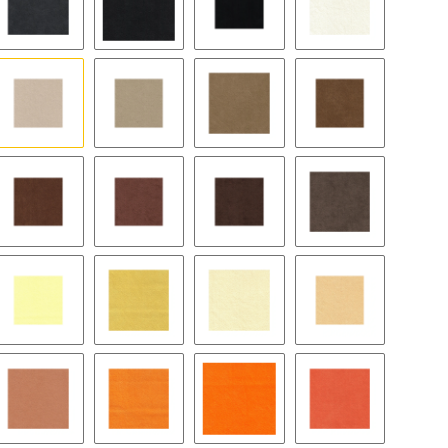
ight
9189 chic grey
9291 anthracite
9059 - schwarz - slate black
8384 ivory
er glow
9067 wheat
9065 stone
9121 camel
9125 wood
ger
9129 rust
9063 cocoa
9168 teak
9178 chocolate
on
9115 butter
9041 corn
9040 cream
9171 melba
ch
1035 apricot
9126 saffron
9522 mandarin
9127 papaye