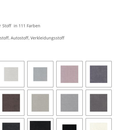
er Stoff in 111 Farben
stoff, Autostoff, Verkleidungsstoff
8462 silver grey
9032 platinum
9141 blush
9154 coal
pe
9177 String
9118 pearl grey
9211 silver
9087 stone grey