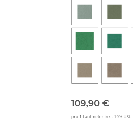
9081 jade
8397 sto
9565 grass
8421 sea
9047 almond green
9078 gre
109,90 €
pro 1 Laufmeter
inkl. 19% USt. 
Sofort verfügbar