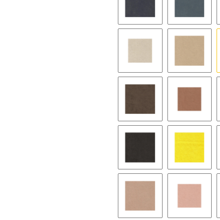
9058 pewter
9182 twil
9112 sea sand
9068 amb
9064 brown
9070 gin
9199 expresso
9515 lem
9079 callot rose
9044 pea