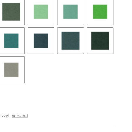
ne green
8399 moss
9050 celadon
8420 aruba
9562 spring gre
 green
8422 teal green
9061 deep sea
9186 linchen green
9060 forest
en tea
9161 pumice
, zzgl.
Versand