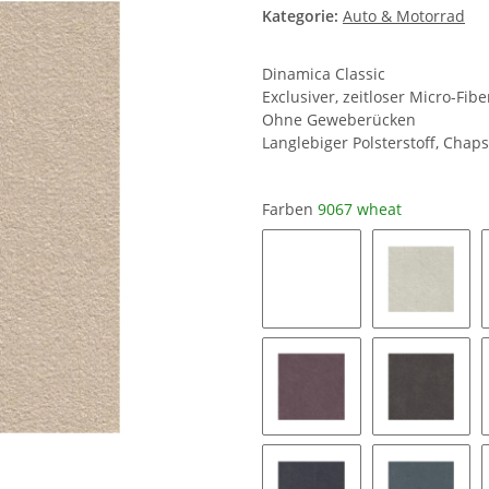
Dinamica Classic
Exclusiver, zeitloser Micro-Fib
Ohne Geweberücken
Langlebiger Polsterstoff, Chaps
Farben
9067 wheat
0019 snow white
8401 ice
9153 mauve
9176 tau