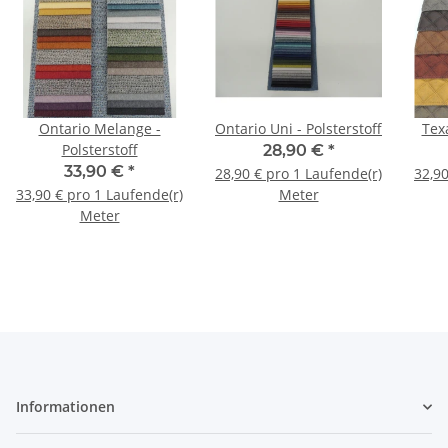
Ontario Melange -
Ontario Uni - Polsterstoff
Texa
Polsterstoff
28,90 €
*
33,90 €
*
28,90 € pro 1 Laufende(r)
32,90
33,90 € pro 1 Laufende(r)
Meter
Meter
Informationen