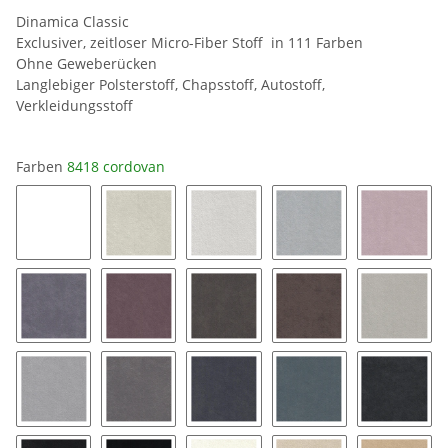
Dinamica Classic
Exclusiver, zeitloser Micro-Fiber Stoff in 111 Farben
Ohne Geweberücken
Langlebiger Polsterstoff, Chapsstoff, Autostoff,
Verkleidungsstoff
Farben
8418 cordovan
0019 snow white
8401 ice
8462 silver grey
9032 platinum
9141 bl
9154 coal
9153 mauve
9176 taupe
9177 String
9118 pe
9211 silver
9087 stone grey
9058 pewter
9182 twilight
9189 ch