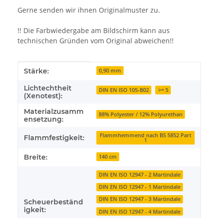
Gerne senden wir ihnen Originalmuster zu.
!! Die Farbwiedergabe am Bildschirm kann aus
technischen Gründen vom Original abweichen!!
Produkteigenschaft
Wert
Stärke:
0,90 mm
Lichtechtheit
DIN EN ISO 105-B02
>= 5
(Xenotest):
Materialzusamm
88% Polyester / 12% Polyurethan
ensetzung:
Flammhemmend nach BS 5852 Part
Flammfestigkeit:
1
Breite:
140 cm
DIN EN ISO 12947 - 2 Martindale
DIN EN ISO 12947 - 1 Martindale
DIN EN ISO 12947 - 3 Martindale
Scheuerbeständ
igkeit:
DIN EN ISO 12947 - 4 Martindale