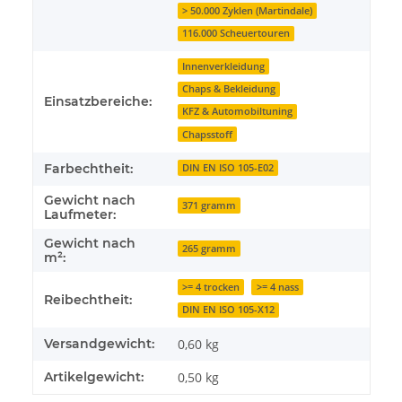
> 50.000 Zyklen (Martindale)
116.000 Scheuertouren
Innenverkleidung
Chaps & Bekleidung
Einsatzbereiche:
KFZ & Automobiltuning
Chapsstoff
Farbechtheit:
DIN EN ISO 105-E02
Gewicht nach
371 gramm
Laufmeter:
Gewicht nach
265 gramm
m²:
>= 4 trocken
>= 4 nass
Reibechtheit:
DIN EN ISO 105-X12
Versandgewicht:
0,60 kg
Artikelgewicht:
0,50
kg