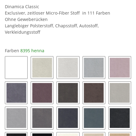
Dinamica Classic
Exclusiver, zeitloser Micro-Fiber Stoff in 111 Farben
Ohne Geweberücken
Langlebiger Polsterstoff, Chapsstoff, Autostoff,
Verkleidungsstoff
Farben
8395 henna
0019 snow white
8401 ice
8462 silver grey
9032 platinum
9141 bl
9154 coal
9153 mauve
9176 taupe
9177 String
9118 pe
9211 silver
9087 stone grey
9058 pewter
9182 twilight
9189 ch