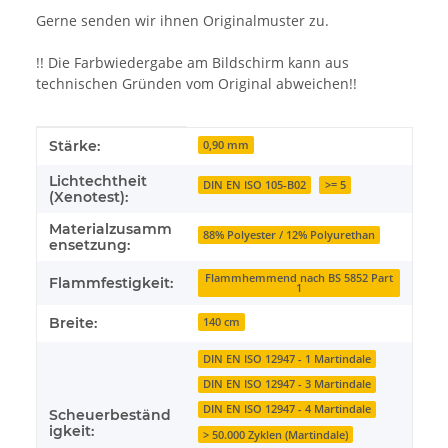
Gerne senden wir ihnen Originalmuster zu.
!! Die Farbwiedergabe am Bildschirm kann aus
technischen Gründen vom Original abweichen!!
Produkteigenschaft
Wert
Stärke:
0,90 mm
Lichtechtheit
DIN EN ISO 105-B02
>= 5
(Xenotest):
Materialzusamm
88% Polyester / 12% Polyurethan
ensetzung:
Flammhemmend nach BS 5852 Part
Flammfestigkeit:
1
Breite:
140 cm
DIN EN ISO 12947 - 1 Martindale
DIN EN ISO 12947 - 3 Martindale
DIN EN ISO 12947 - 4 Martindale
Scheuerbeständ
igkeit:
> 50.000 Zyklen (Martindale)