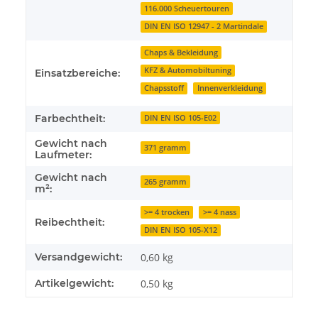
116.000 Scheuertouren
DIN EN ISO 12947 - 2 Martindale
Chaps & Bekleidung
KFZ & Automobiltuning
Einsatzbereiche:
Chapsstoff
Innenverkleidung
Farbechtheit:
DIN EN ISO 105-E02
Gewicht nach
371 gramm
Laufmeter:
Gewicht nach
265 gramm
m²:
>= 4 trocken
>= 4 nass
Reibechtheit:
DIN EN ISO 105-X12
Versandgewicht:
0,60 kg
Artikelgewicht:
0,50
kg