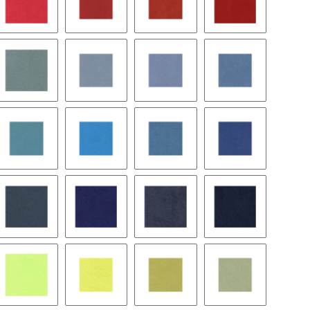
k purple
9138 logo red
9051 paris red
9229 tomato
9232 goya red
n
9082 steel blue
9272 aubusson
9151 fjord
9073 capri
9056 phoenician
9572 bright blue
8425 bohemian blue
8426 marina
 blue
9075 powder blue
9574 infanta blue
9158 commondore blue
9062 royal blue
achio
9561 lime
9122 citrus
9123 pampas
9048 fern green