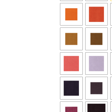
9524 nasturtium
9128 pe
9173 onion
9251 per
9046 coral
9143 wist
9248 eggplant
9249 ros