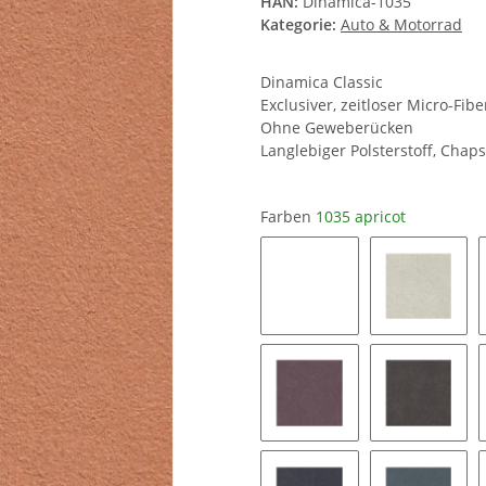
Dinamica Classic
Exclusiver, zeitloser Micro-Fib
Ohne Geweberücken
Langlebiger Polsterstoff, Chaps
Farben
1035 apricot
0019 snow white
8401 ice
9153 mauve
9176 tau