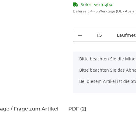
Lieferzeit:
4 - 5 Werktage
(DE - Ausla
Laufmet
x
Bitte beachten Sie die Min
Bitte beachten Sie das Abn
Bei diesem Artikel ist die Stü
age / Frage zum Artikel
PDF (2)