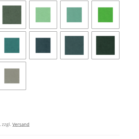
ne green
8399 moss
9050 celadon
8420 aruba
9562 spring gre
 green
8422 teal green
9061 deep sea
9186 linchen green
9060 forest
en tea
9161 pumice
, zzgl.
Versand