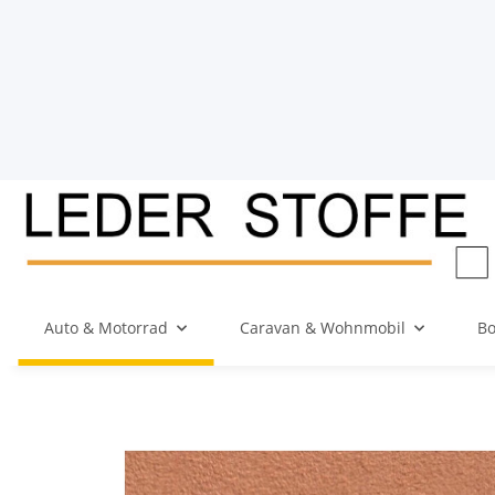
Auto & Motorrad
Caravan & Wohnmobil
Bo
Zurück zur Liste
Startseite
Auto & Motorrad
Dinamica