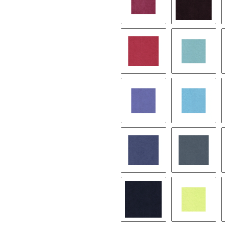
9245 plum
9139 dar
9052 angel red
9049 cya
9247 thistle
9571 sky
8402 brittany blue
9074 nile
9279 navy blue
9116 pist