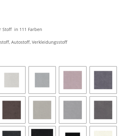
er Stoff in 111 Farben
stoff, Autostoff, Verkleidungsstoff
8462 silver grey
9032 platinum
9141 blush
9154 coal
pe
9177 String
9118 pearl grey
9211 silver
9087 stone grey