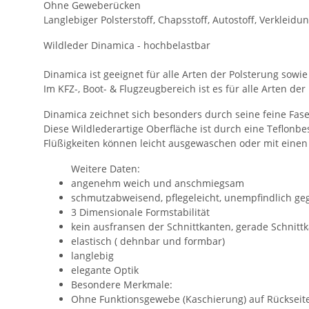
Langlebiger Polsterstoff, Chapsstoff, Autostoff, Verkleidung
Wildleder Dinamica - hochbelastbar
Dinamica ist geeignet für alle Arten der Polsterung sow
Im KFZ-, Boot- & Flugzeugbereich ist es für alle Arten de
Dinamica zeichnet sich besonders durch seine feine Fas
Diese Wildlederartige Oberfläche ist durch eine Teflon
Flüßigkeiten können leicht ausgewaschen oder mit einen 
Weitere Daten:
angenehm weich und anschmiegsam
schmutzabweisend, pflegeleicht, unempfindlich geg
3 Dimensionale Formstabilität
kein ausfransen der Schnittkanten, gerade Schnitt
elastisch ( dehnbar und formbar)
langlebig
elegante Optik
Besondere Merkmale:
Ohne Funktionsgewebe (Kaschierung) auf Rückseit
Waschbar bis 40%