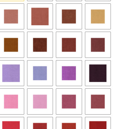
rsimmon
9043 brandy
9167 sunset
9055 terra cotta
9042 sun
u
1036 curry
9135 clay court
9131 pompein red
8395 henna
eria
9148 lilac
9152 violet
9145 plum
9057 aubergine
ewood
9534 slush
9242 pink ice
9149 rose
8418 cordovan