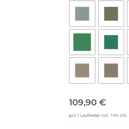
9081 jade
8397 sto
9565 grass
8421 sea
9047 almond green
9078 gre
109,90 €
pro 1 Laufmeter
inkl. 19% USt. 
Sofort verfügbar