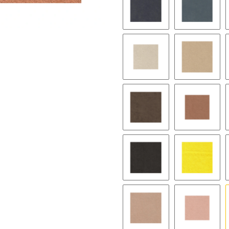
9058 pewter
9182 twil
9112 sea sand
9068 amb
9064 brown
9070 gin
9199 expresso
9515 lem
9079 callot rose
9044 pea