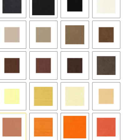
ight
9189 chic grey
9291 anthracite
9059 - schwarz - slate black
8384 ivory
er glow
9067 wheat
9065 stone
9121 camel
9125 wood
ger
9129 rust
9063 cocoa
9168 teak
9178 chocolate
on
9115 butter
9041 corn
9040 cream
9171 melba
ch
1035 apricot
9126 saffron
9522 mandarin
9127 papaye