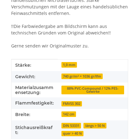
handelsüblichen Microfasertuches. Starke
Verschmutzungen mit der Lauge eines handelsüblichen
Feinwaschmittels entfernen.
!!Die Farbwiedergabe am Bildschirm kann aus
technischen Gründen vom Original abweichen!!
Gerne senden wir Originalmuster zu.
Produkteigenschaft
Wert
Stärke:
1,0 mm
Gewicht:
740 gr/m² = 1036 gr/lfm
Materialzusamm
88% PVC-Compound / 12% PES-
Gewirke
ensetzung:
Flammfestigkeit:
FMVSS 302
Breite:
142 cm
DIN 53331
längs > 50 N
Stichausreißkraf
t:
quer > 40 N