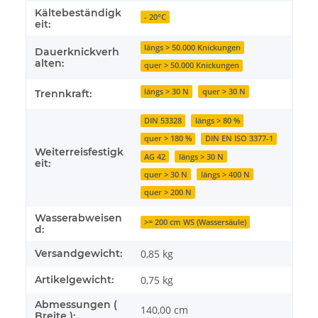
Kältebeständigk
- 20°C
eit:
längs > 50.000 Knickungen
Dauerknickverh
alten:
quer > 50.000 Knickungen
längs > 30 N
quer > 30 N
Trennkraft:
DIN 53328
längs > 80 %
quer > 180 %
DIN EN ISO 3377-1
Weiterreisfestigk
AG 42
längs > 30 N
eit:
quer > 30 N
längs > 400 N
quer > 200 N
Wasserabweisen
>= 200 cm WS (Wassersäule)
d:
Versandgewicht:
0,85 kg
Artikelgewicht:
0,75
kg
Abmessungen (
140,00 cm
Breite ):