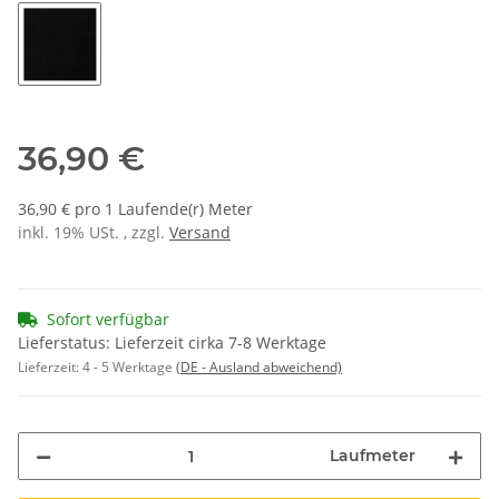
K1392 weiß
K1391 zimt
K1362 brasil
K1804 flashred
K1365 tr
K1351 schwarz
36,90 €
36,90 € pro 1 Laufende(r) Meter
inkl. 19% USt. , zzgl.
Versand
Sofort verfügbar
Lieferstatus: Lieferzeit cirka 7-8 Werktage
Lieferzeit:
4 - 5 Werktage
(DE - Ausland abweichend)
Laufmeter