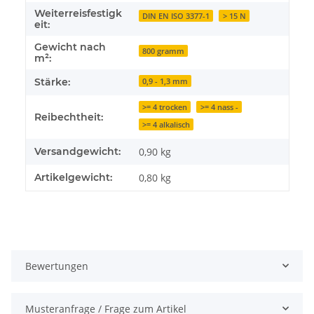
Weiterreisfestigk
DIN EN ISO 3377-1
> 15 N
eit:
Gewicht nach
800 gramm
m²:
Stärke:
0,9 - 1,3 mm
>= 4 trocken
>= 4 nass -
Reibechtheit:
>= 4 alkalisch
Versandgewicht:
0,90 kg
Artikelgewicht:
0,80
kg
Bewertungen
Musteranfrage / Frage zum Artikel