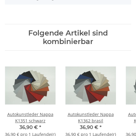
Folgende Artikel sind
kombinierbar
Autokunstleder Nappa
Autokunstleder Nappa
Aut
K1351 schwarz
K1362 brasil
K
36,90 €
*
36,90 €
*
36,90 € pro 1 Laufende(r)
36,90 € pro 1 Laufende(r)
36,90