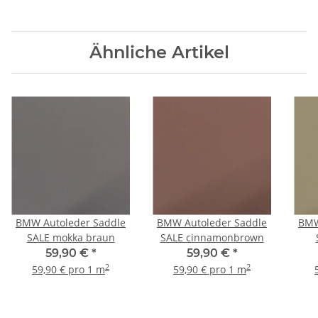
Ähnliche Artikel
BMW Autoleder Saddle
BMW Autoleder Saddle
BMW
SALE mokka braun
SALE cinnamonbrown
59,90 €
*
59,90 €
*
2
2
59,90 € pro 1 m
59,90 € pro 1 m