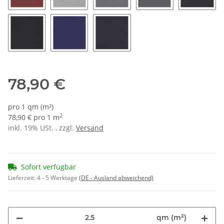
1367 - karmesin
1355 - silbergrau hell
1357 - silbergrau
1358 - silbergrau du
1382 - a
1351 - schwarz
1371 - tobagoblau
1370 - ultramarin
78,90 €
pro 1 qm (m²)
2
78,90 € pro 1 m
inkl. 19% USt. , zzgl.
Versand
Sofort verfügbar
Lieferzeit:
4 - 5 Werktage
(DE - Ausland abweichend)
qm (m²)