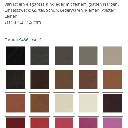
Vari ist ein elegantes Rindleder mit feinem, glatten Narben.
Einsatzzweck: Gürtel, Schuh, Lederwaren, Riemen, Polster,
Leinen
Stärke 1,2 - 1,5 mm
Farben
9436 - weiß
0500 - schwarz
1187 - schiefer
1240 - grau
1434 - stone
1587 - t
2060 - mocca
2260 - mahagoni
2281 - cappuccino
2318 - mittelbraun
2576 - 
2698 - cognac
2699 - cognac hell
3629 - creme-beige
3693 - hellbeige
4190 - 