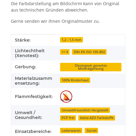
Die Farbdarstellung am Bildschirm kann von Original
aus technischen Gründen abweichen.
Gerne senden wir ihnen Originalmuster zu.
Produkteigenschaft
Wert
Stärke:
1,2 - 1,5 mm
Lichtechtheit
>= 4
DIN EN ISO 105-B02
(Xenotest):
Ökologisch gerechte
Gerbung:
Mineralgerbung
Materialzusamm
100% Rinderhaut
ensetzung:
Flammfestigkeit:
Umweltfreundlich Hergestellt
Umwelt /
Gesundheit:
PCP frei
keine AZO Farbstoffe
Lederwaren
Gürtel
Einsatzbereiche: