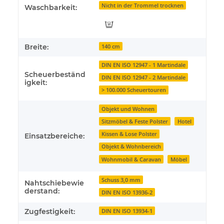
Nicht in der Trommel trocknen
Waschbarkeit:
Breite:
140 cm
DIN EN ISO 12947 - 1 Martindale
Scheuerbeständ
DIN EN ISO 12947 - 2 Martindale
igkeit:
> 100.000 Scheuertouren
Objekt und Wohnen
Sitzmöbel & Feste Polster
Hotel
Kissen & Lose Polster
Einsatzbereiche:
Objekt & Wohnbereich
Wohnmobil & Caravan
Möbel
Schuss 3,0 mm
Nahtschiebewie
derstand:
DIN EN ISO 13936-2
Zugfestigkeit:
DIN EN ISO 13934-1