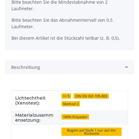
x
Bitte beachten Sie die Mindestabnahme von 2
Laufmeter.
Bitte beachten Sie das Abnahmeintervall von 0.5
Laufmeter.
Bei diesem Artikel ist die Stückzahl teilbar (z. B. 0,5).
Beschreibung
Produkteigenschaft
Wert
>= 5
DIN EN ISO 105-B02
Lichtechtheit
(Xenotest):
Method 2
Materialzusamm
100% Polyester
ensetzung:
Bügeln auf Stufe 1 nur auf der
Rückseite