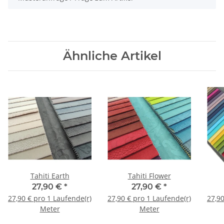
Ähnliche Artikel
Tahiti Earth
Tahiti Flower
27,90 €
*
27,90 €
*
27,90 € pro 1 Laufende(r)
27,90 € pro 1 Laufende(r)
27,90
Meter
Meter