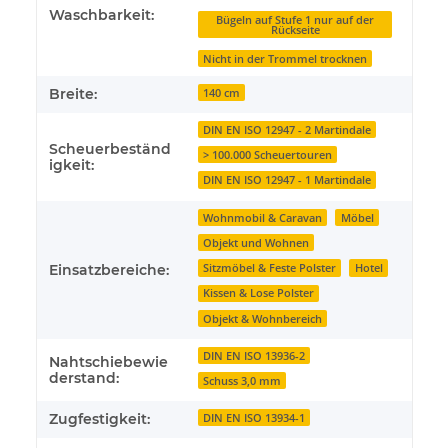
Waschbarkeit:
Bügeln auf Stufe 1 nur auf der
Rückseite
Nicht in der Trommel trocknen
Breite:
140 cm
DIN EN ISO 12947 - 2 Martindale
Scheuerbeständ
> 100.000 Scheuertouren
igkeit:
DIN EN ISO 12947 - 1 Martindale
Wohnmobil & Caravan
Möbel
Objekt und Wohnen
Einsatzbereiche:
Sitzmöbel & Feste Polster
Hotel
Kissen & Lose Polster
Objekt & Wohnbereich
DIN EN ISO 13936-2
Nahtschiebewie
derstand:
Schuss 3,0 mm
Zugfestigkeit:
DIN EN ISO 13934-1