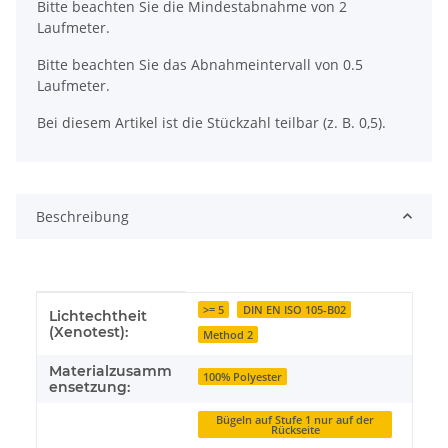
x
Bitte beachten Sie die Mindestabnahme von 2
Laufmeter.
Bitte beachten Sie das Abnahmeintervall von 0.5
Laufmeter.
Bei diesem Artikel ist die Stückzahl teilbar (z. B. 0,5).
Beschreibung
Produkteigenschaft
Wert
>= 5
DIN EN ISO 105-B02
Lichtechtheit
(Xenotest):
Method 2
Materialzusamm
100% Polyester
ensetzung:
Bügeln auf Stufe 1 nur auf der
Rückseite