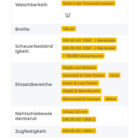
Nicht in der Trommel trocknen
Waschbarkeit:
Breite:
140 cm
DIN EN ISO 12947 - 1 Martindale
Scheuerbeständ
DIN EN ISO 12947 - 2 Martindale
igkeit:
> 100.000 Scheuertouren
Objekt und Wohnen
Sitzmöbel & Feste Polster
Hotel
Kissen & Lose Polster
Einsatzbereiche:
Objekt & Wohnbereich
Wohnmobil & Caravan
Möbel
Schuss 3,0 mm
Nahtschiebewie
derstand:
DIN EN ISO 13936-2
Zugfestigkeit:
DIN EN ISO 13934-1