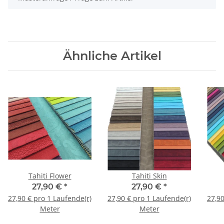
Ähnliche Artikel
Tahiti Flower
Tahiti Skin
27,90 €
*
27,90 €
*
27,90 € pro 1 Laufende(r)
27,90 € pro 1 Laufende(r)
27,90
Meter
Meter