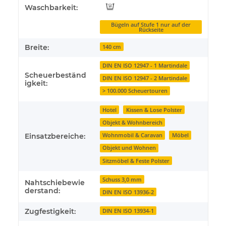
Waschbarkeit:
Bügeln auf Stufe 1 nur auf der
Rückseite
Breite:
140 cm
DIN EN ISO 12947 - 1 Martindale
Scheuerbeständ
DIN EN ISO 12947 - 2 Martindale
igkeit:
> 100.000 Scheuertouren
Hotel
Kissen & Lose Polster
Objekt & Wohnbereich
Einsatzbereiche:
Wohnmobil & Caravan
Möbel
Objekt und Wohnen
Sitzmöbel & Feste Polster
Schuss 3,0 mm
Nahtschiebewie
derstand:
DIN EN ISO 13936-2
Zugfestigkeit:
DIN EN ISO 13934-1