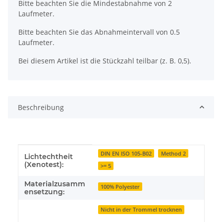
x
Bitte beachten Sie die Mindestabnahme von 2
Laufmeter.
Bitte beachten Sie das Abnahmeintervall von 0.5
Laufmeter.
Bei diesem Artikel ist die Stückzahl teilbar (z. B. 0,5).
Beschreibung
Produkteigenschaft
Wert
DIN EN ISO 105-B02
Method 2
Lichtechtheit
(Xenotest):
>= 5
Materialzusamm
100% Polyester
ensetzung:
Nicht in der Trommel trocknen