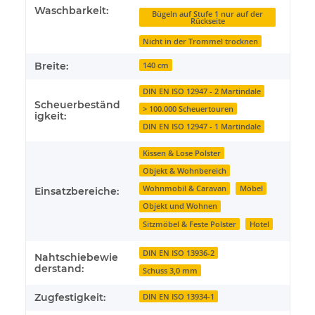
Waschbarkeit:
Bügeln auf Stufe 1 nur auf der
Rückseite
Nicht in der Trommel trocknen
Breite:
140 cm
DIN EN ISO 12947 - 2 Martindale
Scheuerbeständ
> 100.000 Scheuertouren
igkeit:
DIN EN ISO 12947 - 1 Martindale
Kissen & Lose Polster
Objekt & Wohnbereich
Wohnmobil & Caravan
Möbel
Einsatzbereiche:
Objekt und Wohnen
Sitzmöbel & Feste Polster
Hotel
DIN EN ISO 13936-2
Nahtschiebewie
derstand:
Schuss 3,0 mm
Zugfestigkeit:
DIN EN ISO 13934-1