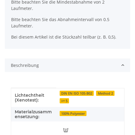
x
Bitte beachten Sie die Mindestabnahme von 2
Laufmeter.
Bitte beachten Sie das Abnahmeintervall von 0.5
Laufmeter.
Bei diesem Artikel ist die Stückzahl teilbar (z. B. 0,5).
Beschreibung
Produkteigenschaft
Wert
DIN EN ISO 105-B02
Method 2
Lichtechtheit
(Xenotest):
>= 5
Materialzusamm
100% Polyester
ensetzung: