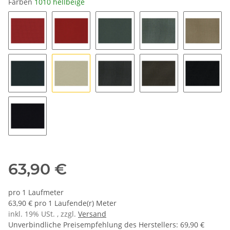
Farben
1010 hellbeige
4528 rot
4027 rot
8007 grau
8507 grau
2514 sa
8010 blau
1010 hellbeige
8510 dunkelgrau
8511 sand blau
8534 du
8033 schwarz
63,90 €
pro 1 Laufmeter
63,90 € pro 1 Laufende(r) Meter
inkl. 19% USt. , zzgl.
Versand
Unverbindliche Preisempfehlung des Herstellers
:
69,90 €