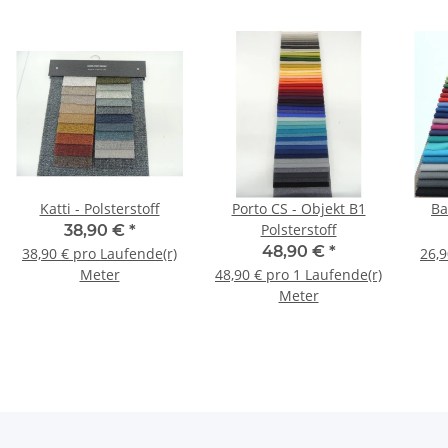
Katti - Polsterstoff
Porto CS - Objekt B1
Ba
Polsterstoff
38,90 €
*
48,90 €
*
38,90 € pro Laufende(r)
26,9
Meter
48,90 € pro 1 Laufende(r)
Meter