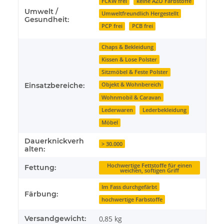
FCKW frei
keine AZO Farbstoffe
Umwelt /
Umweltfreundlich Hergestellt
Gesundheit:
PCP frei
PCB frei
Chaps & Bekleidung
Kissen & Lose Polster
Sitzmöbel & Feste Polster
Einsatzbereiche:
Objekt & Wohnbereich
Wohnmobil & Caravan
Lederwaren
Lederbekleidung
Möbel
Dauerknickverh
> 30.000
alten:
Hochwertige Fettstoffe für einen
Fettung:
weichen, softigen Griff
Im Fass durchgefärbt
Färbung:
hochwertige Farbstoffe
Versandgewicht:
0,85 kg