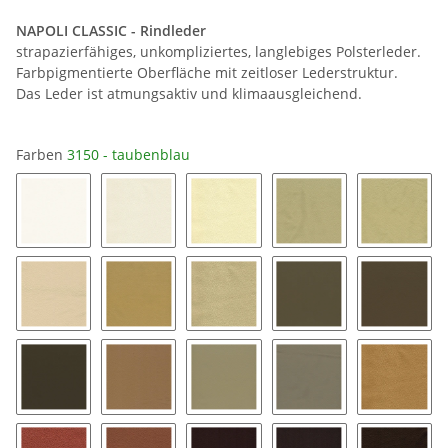
NAPOLI CLASSIC - Rindleder
strapazierfähiges, unkompliziertes, langlebiges Polsterleder.
Farbpigmentierte Oberfläche mit zeitloser Lederstruktur.
Das Leder ist atmungsaktiv und klimaausgleichend.
Farben
3150 - taubenblau
1000 - reinweiß
1050 - cremeweiß
1100 - creme
1110 - ivory
1120 - p
1150 - sand
1160 - desert
1200 - beige
1220 - mandelbeige
1230 - 
1240 - fango
1250 - beigebraun
1260 - schlamm hell
1270 - schlamm
1300 - 