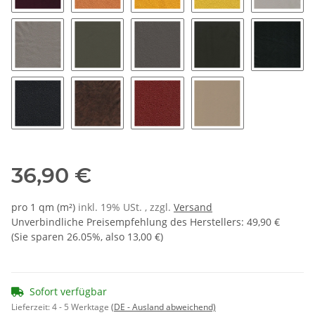
5000 - bordeaux
6100 - aprikose
6150 - papaya
6200 - zitrone
7000 - h
7050 - stein
7080 - elefant
7100 - grau
7130 - dunkelgrau
7150 - a
7200 - schwarz 99
8000 - vintage braun
4875 - tabasco
8200 - naturell
36,90 €
pro 1 qm (m²)
inkl. 19% USt. , zzgl.
Versand
Unverbindliche Preisempfehlung des Herstellers
:
49,90 €
(Sie sparen
26.05%
, also
13,00 €
)
Sofort verfügbar
Lieferzeit:
4 - 5 Werktage
(DE - Ausland abweichend)