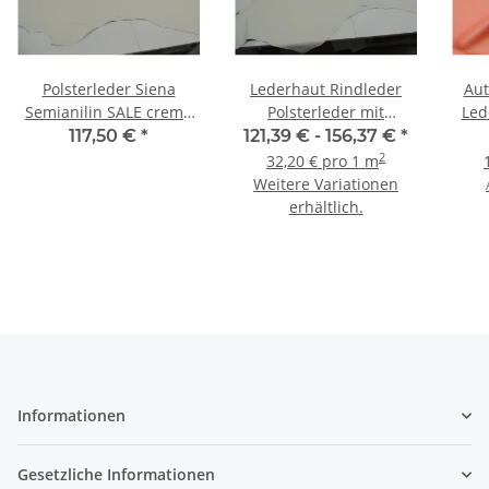
Polsterleder Siena
Lederhaut Rindleder
Aut
Semianilin SALE creme
Polsterleder mit
Led
hell 3,93 qm
Fleckschutz creme
117,50 €
*
121,39 € -
156,37 €
*
2
32,20 € pro 1 m
Weitere Variationen
erhältlich.
Informationen
Gesetzliche Informationen