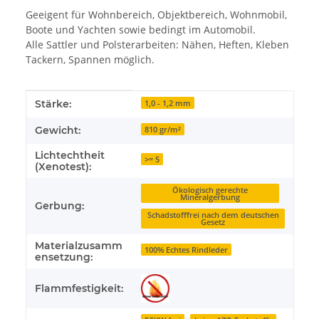
Geeigent für Wohnbereich, Objektbereich, Wohnmobil,
Boote und Yachten sowie bedingt im Automobil.
Alle Sattler und Polsterarbeiten: Nähen, Heften, Kleben
Tackern, Spannen möglich.
Produkteigenschaft
Wert
Stärke:
1,0 - 1,2 mm
Gewicht:
810 gr/m²
Lichtechtheit
>= 5
(Xenotest):
Ökologisch gerechte
Mineralgerbung
Gerbung:
Schadstofffrei nach dem deutschen
Gesetz
Materialzusamm
100% Echtes Rindleder
ensetzung:
Flammfestigkeit: