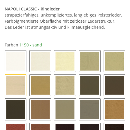
NAPOLI CLASSIC - Rindleder
strapazierfähiges, unkompliziertes, langlebiges Polsterleder.
Farbpigmentierte Oberfläche mit zeitloser Lederstruktur.
Das Leder ist atmungsaktiv und klimaausgleichend.
Farben
1150 - sand
1000 - reinweiß
1050 - cremeweiß
1100 - creme
1110 - ivory
1120 - p
1150 - sand
1160 - desert
1200 - beige
1220 - mandelbeige
1230 - 
1240 - fango
1250 - beigebraun
1260 - schlamm hell
1270 - schlamm
1300 - 