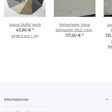
Napoli Büffel Antik
Polsterleder Siena
Le
Semianilin SALE creme
43,90 €
*
hell 3,93 qm
F
117,50 €
*
121
2
43,90 € pro 1 m
We
Informationen