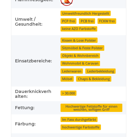
Umweltfreundlich Hergestellt
Umwelt /
PCP frei
PCB frei
FCKW frei
Gesundheit:
keine AZO Farbstoffe
Kissen & Lose Polster
Sitzmöbel & Feste Polster
Objekt & Wohnbereich
Einsatzbereiche:
Wohnmobil & Caravan
Lederwaren
Lederbekleidung
Möbel
Chaps & Bekleidung
Dauerknickverh
> 30.000
alten:
Hochwertige Fettstoffe für einen
Fettung:
weichen, softigen Griff
Im Fass durchgefärbt
Färbung:
hochwertige Farbstoffe