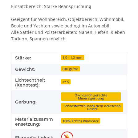
Einsatzbereich: Starke Beanspruchung
Geeigent für Wohnbereich, Objektbereich, Wohnmobil,
Boote und Yachten sowie bedingt im Automobil.
Alle Sattler und Polsterarbeiten: Nähen, Heften, Kleben
Tackern, Spannen möglich.
Produkteigenschaft
Wert
Stärke:
1,0 - 1,2 mm
Gewicht:
810 gr/m²
Lichtechtheit
>= 5
(Xenotest):
Ökologisch gerechte
Mineralgerbung
Gerbung:
Schadstofffrei nach dem deutschen
Gesetz
Materialzusamm
100% Echtes Rindleder
ensetzung:
Flammfestigkeit: