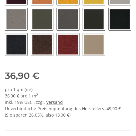
5000 - bordeaux
6100 - aprikose
6150 - papaya
6200 - zitrone
7000 - h
7050 - stein
7080 - elefant
7100 - grau
7130 - dunkelgrau
7150 - a
7200 - schwarz 99
8000 - vintage braun
4875 - tabasco
8200 - naturell
36,90 €
pro 1 qm (m²)
2
36,90 € pro 1 m
inkl. 19% USt. , zzgl.
Versand
Unverbindliche Preisempfehlung des Herstellers
:
49,90 €
(Sie sparen
26.05%
, also
13,00 €
)