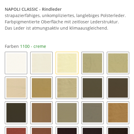
NAPOLI CLASSIC - Rindleder
strapazierfähiges, unkompliziertes, langlebiges Polsterleder.
Farbpigmentierte Oberfläche mit zeitloser Lederstruktur.
Das Leder ist atmungsaktiv und klimaausgleichend.
Farben
1100 - creme
1000 - reinweiß
1050 - cremeweiß
1100 - creme
1110 - ivory
1120 - p
1150 - sand
1160 - desert
1200 - beige
1220 - mandelbeige
1230 - 
1240 - fango
1250 - beigebraun
1260 - schlamm hell
1270 - schlamm
1300 - 