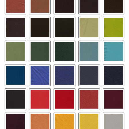
1350 - terrakotta
1400 - cognac
1450 - mittelbraun
1500 - schoko
1550 - 
1600 - dunkelbraun 54
1620 - mahagoni
1650 - mocca
2000 - lime
2050 - k
2350 - linde
2400 - army
2450 - dunkelgrün
3150 - taubenblau
3400 - p
3500 - amazonas
3600 - royalblau
3700 - capriblau
3750 - blau 29
3850 - 
4650 - purple
4750 - sunset
4800 - hellrot 11
4850 - classicrot
4950 - 