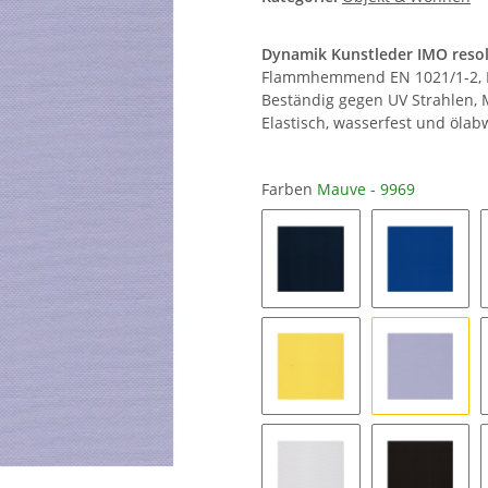
Dynamik Kunstleder IMO resolu
Flammhemmend EN 1021/1-2, BS
Beständig gegen UV Strahlen, 
Elastisch, wasserfest und ölab
Farben
Mauve - 9969
Pacific - 9947
Azur - 99
Sun - 9915
Mauve - 