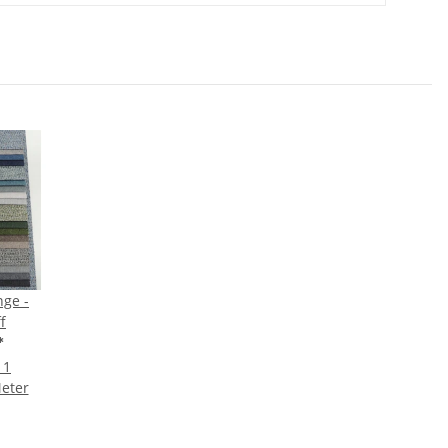
nge -
f
*
 1
Meter