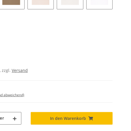
wn - 9984
Flachs - 9934
Vanilla - 9924
Cotton - 9914
Weiß - 9901
, zzgl.
Versand
nd abweichend)
er
In den Warenkorb