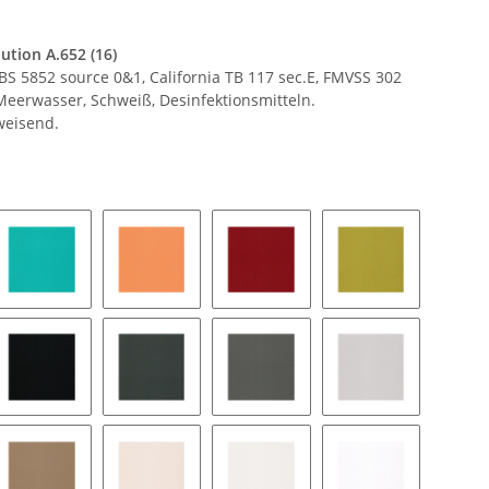
tion A.652 (16)
 5852 source 0&1, California TB 117 sec.E, FMVSS 302
Meerwasser, Schweiß, Desinfektionsmitteln.
weisend.
27
Turquoise - 9938
Peach - 9929
Red Brick - 9943
Lemon - 9918
9969
Black - 9902
Basalt - 9956
Grey - 9936
Light Grey - 991