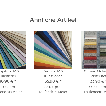
Ähnliche Artikel
spital - IMO
Pacific - IMO
Ontario Mela
Kunstleder
Kunstleder
Polsterstof
36,90 €
*
35,90 €
*
33,90 €
6,90 € pro 1
35,90 € pro 1
33,90 € pro
ende(r) Meter
Laufende(r) Meter
Laufende(r) 