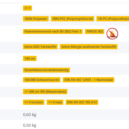
>= 7
100% Polyester
99% PVC (Polyvinylchlorid)
1% PU (Polyurethan)
Flammhemmend nach BS 5852 Part 1
FMVSS 302
keine AZO Farbstoffe
keine Allergie auslösende Farbstoffe
140 cm
Desinfektionsmittelbeständig
100.000 Scheuertouren
DIN EN ISO 12947 - 1 Martindale
>= 200 cm WS (Wassersäule)
>= 4 trocken
>= 4 nass
DIN EN ISO 105-X12
0,60 kg
0,50
kg