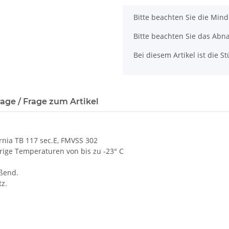
x
Bitte beachten Sie die Min
Bitte beachten Sie das Abn
Bei diesem Artikel ist die Stü
age / Frage zum Artikel
nia TB 117 sec.E, FMVSS 302
rige Temperaturen von bis zu -23° C
oßend.
z.