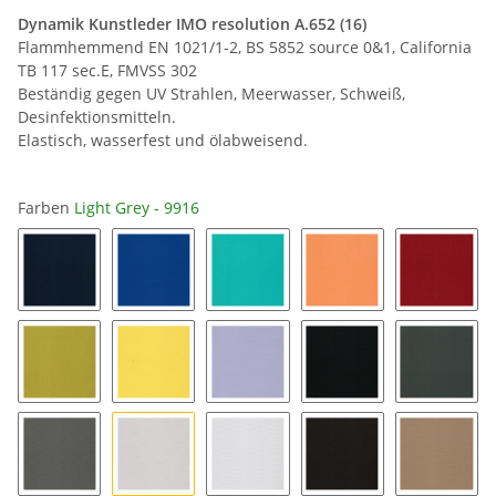
Dynamik Kunstleder IMO resolution A.652 (16)
Flammhemmend EN 1021/1-2, BS 5852 source 0&1, California
TB 117 sec.E, FMVSS 302
Beständig gegen UV Strahlen, Meerwasser, Schweiß,
Desinfektionsmitteln.
Elastisch, wasserfest und ölabweisend.
Farben
Light Grey - 9916
Pacific - 9947
Azur - 9927
Turquoise - 9938
Peach - 9929
Red Bric
Lemon - 9918
Sun - 9915
Mauve - 9969
Black - 9902
Basalt -