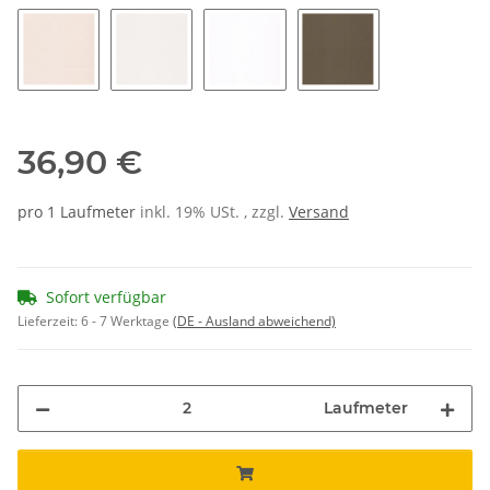
Grey - 9936
Light Grey - 9916
Silver - 9906
Dark Brown - 9984
Flachs -
Vanilla - 9924
Cotton - 9914
Weiß - 9901
Pepper - 9964
36,90 €
pro 1 Laufmeter
inkl. 19% USt. , zzgl.
Versand
Sofort verfügbar
Lieferzeit:
6 - 7 Werktage
(DE - Ausland abweichend)
Laufmeter