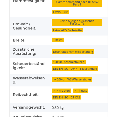
Flammfestigkeit:
Flammhemmend nach BS 5852
Part 1
FMVSS 302
keine Allergie auslösende
Umwelt /
Farbstoffe
Gesundheit:
keine AZO Farbstoffe
Breite:
140 cm
Zusätzliche
Desinfektionsmittelbeständig
Ausrüstung:
100.000 Scheuertouren
Scheuerbeständ
igkeit:
DIN EN ISO 12947 - 1 Martindale
Wasserabweisen
>= 200 cm WS (Wassersäule)
d:
>= 4 trocken
>= 4 nass
Reibechtheit:
DIN EN ISO 105-X12
Versandgewicht:
0,60 kg
Artikelgewicht: