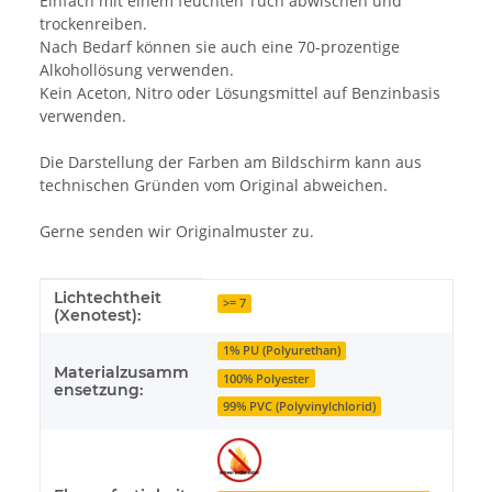
Einfach mit einem feuchten Tuch abwischen und
trockenreiben.
Nach Bedarf können sie auch eine 70-prozentige
Alkohollösung verwenden.
Kein Aceton, Nitro oder Lösungsmittel auf Benzinbasis
verwenden.
Die Darstellung der Farben am Bildschirm kann aus
technischen Gründen vom Original abweichen.
Gerne senden wir Originalmuster zu.
Lichtechtheit
Produkteigenschaft
Wert
>= 7
(Xenotest):
1% PU (Polyurethan)
Materialzusamm
100% Polyester
ensetzung:
99% PVC (Polyvinylchlorid)