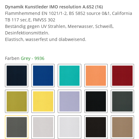
Dynamik Kunstleder IMO resolution A.652 (16)
Flammhemmend EN 1021/1-2, BS 5852 source 0&1, California
TB 117 sec.E, FMVSS 302
Beständig gegen UV Strahlen, Meerwasser, Schweiß,
Desinfektionsmitteln.
Elastisch, wasserfest und ölabweisend.
Farben
Grey - 9936
Pacific - 9947
Azur - 9927
Turquoise - 9938
Peach - 9929
Red Bric
Lemon - 9918
Sun - 9915
Mauve - 9969
Black - 9902
Basalt -