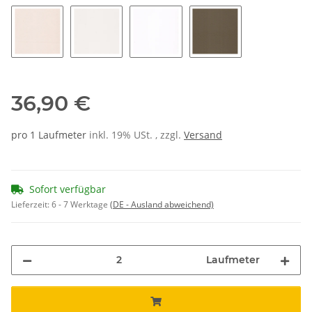
Grey - 9936
Light Grey - 9916
Silver - 9906
Dark Brown - 9984
Flachs -
Vanilla - 9924
Cotton - 9914
Weiß - 9901
Pepper - 9964
36,90 €
pro 1 Laufmeter
inkl. 19% USt. , zzgl.
Versand
Sofort verfügbar
Lieferzeit:
6 - 7 Werktage
(DE - Ausland abweichend)
Laufmeter