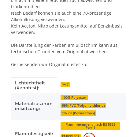
Einfach mit einem feuchten Tuch abwischen und
trockenreiben.
Nach Bedarf können sie auch eine 70-prozentige
Alkohollösung verwenden.
Kein Aceton, Nitro oder Lösungsmittel auf Benzinbasis
verwenden.
Die Darstellung der Farben am Bildschirm kann aus
technischen Gründen vom Original abweichen.
Gerne senden wir Originalmuster zu.
Lichtechtheit
Produkteigenschaft
Wert
>= 7
(Xenotest):
100% Polyester
Materialzusamm
99% PVC (Polyvinylchlorid)
ensetzung:
1% PU (Polyurethan)
Flammhemmend nach BS 5852
Part 1
Flammfestigkeit:
FMVSS 302