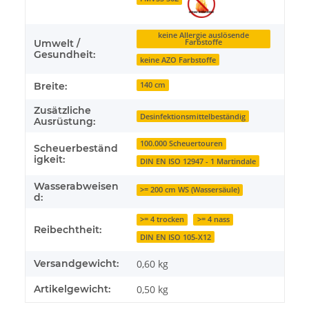
keine Allergie auslösende
Umwelt /
Farbstoffe
Gesundheit:
keine AZO Farbstoffe
Breite:
140 cm
Zusätzliche
Desinfektionsmittelbeständig
Ausrüstung:
100.000 Scheuertouren
Scheuerbeständ
igkeit:
DIN EN ISO 12947 - 1 Martindale
Wasserabweisen
>= 200 cm WS (Wassersäule)
d:
>= 4 trocken
>= 4 nass
Reibechtheit:
DIN EN ISO 105-X12
Versandgewicht:
0,60 kg
Artikelgewicht:
0,50
kg