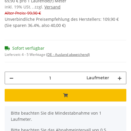
69,90 € pro 1 Laufende(r) Meter
inkl. 19% USt. , zzgl.
Versand
Alter Preis: 99,90 €
Unverbindliche Preisempfehlung des Herstellers
:
109,90 €
(Sie sparen
36.4%
, also
40,00 €
)
Sofort verfügbar
Lieferzeit:
4 - 5 Werktage
(DE - Ausland abweichend)
Laufmeter
x
Bitte beachten Sie die Mindestabnahme von 1
Laufmeter.
Bitte beachten Sie das Abnahmeintervall von 0.5