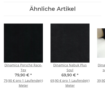
Ähnliche Artikel
Dinamica Porsche Race-
Dinamica Nabuk Plus
Dina
Tex
Soul
s
79,90 €
*
69,90 €
*
79,90 € pro 1 Laufende(r)
69,90 € pro 1 Laufende(r)
39,90
Meter
Meter