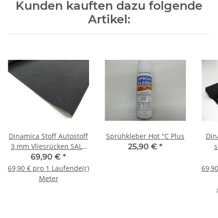
Kunden kauften dazu folgende
Artikel:
Dinamica Stoff Autostoff
Sprühkleber Hot °C Plus
Din
3 mm Vliesrücken SALE
s
25,90 €
*
anthrazit/schwarz
69,90 €
*
69,90 € pro 1 Laufende(r)
69,90
Meter