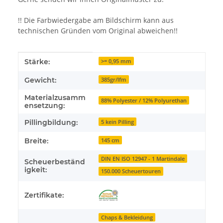
!! Die Farbwiedergabe am Bildschirm kann aus
technischen Gründen vom Original abweichen!!
Produkteigenschaft
Wert
Stärke:
>= 0,95 mm
Gewicht:
385gr/lfm
Materialzusamm
88% Polyester / 12% Polyurethan
ensetzung:
Pillingbildung:
5 kein Pilling
Breite:
145 cm
DIN EN ISO 12947 - 1 Martindale
Scheuerbeständ
igkeit:
150.000 Scheuertouren
Zertifikate:
Chaps & Bekleidung