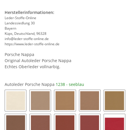
Herstellerinformationen:
Leder-Stoffe-Online
Landessiedlung 30
Bayern
Küps, Deutschland, 96328
info@leder-stoffe-online.de
https://www.leder-stoffe-online.de
Porsche Nappa
Original Autoleder Porsche Nappa
Echtes Oberleder vollnarbig.
Autoleder Porsche Nappa
1238 - seeblau
1246 - crema
1248 - luxorbeige
1241 - kaschmirbeige
1233 - sandbeige
1227 - 