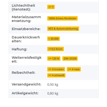
Lichtechtheit
>= 7
(Xenotest):
Materialzusamm
100% Echtes Rindleder
ensetzung:
Einsatzbereiche:
KFZ & Automobiltuning
Dauerknickverh
> 20.000
alten:
Haftung:
>=3,5 N/cm
Weiterreisfestigk
>= 120 N
DIN 53328
eit:
>= 4 trocken
>= 4 nass
Reibechtheit:
>= 4 schweiß
Versandgewicht:
0,90 kg
Artikelgewicht:
0,80
kg