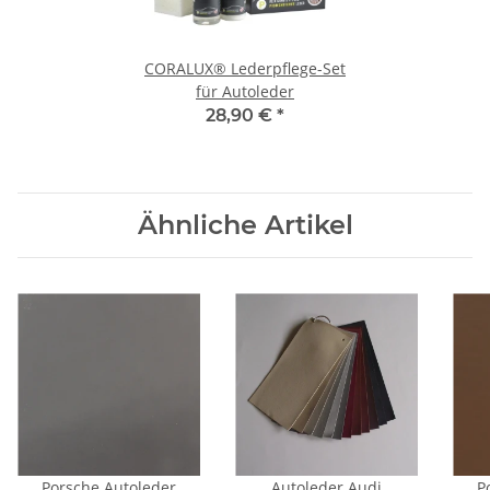
CORALUX® Lederpflege-Set
für Autoleder
28,90 €
*
Ähnliche Artikel
Porsche Autoleder
Autoleder Audi
P