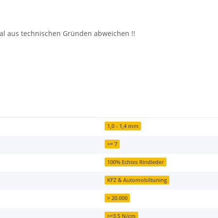
al aus technischen Gründen abweichen !!
1,0 - 1,4 mm
>= 7
100% Echtes Rindleder
KFZ & Automobiltuning
> 20.000
>=3,5 N/cm