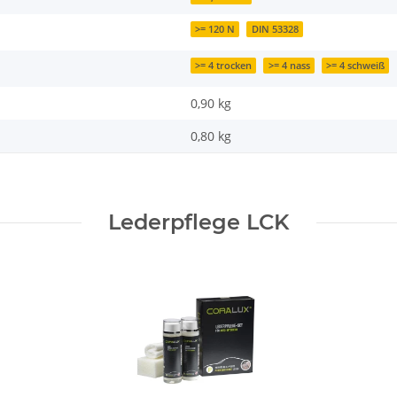
>= 120 N
DIN 53328
>= 4 trocken
>= 4 nass
>= 4 schweiß
0,90 kg
0,80
kg
Lederpflege LCK