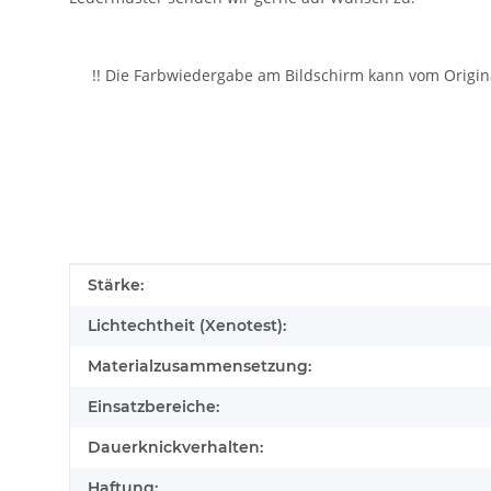
!! Die Farbwiedergabe am Bildschirm kann vom Origin
Produkteigenschaft
Wert
Stärke:
Lichtechtheit (Xenotest):
Materialzusammensetzung:
Einsatzbereiche:
Dauerknickverhalten:
Haftung: