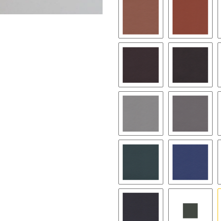
1232 - zimtbraun
1240 - te
1247 - marsalarot
1239 - c
1221 - marmorgrau
1245 - pl
1223 - cedargrün
1220 - m