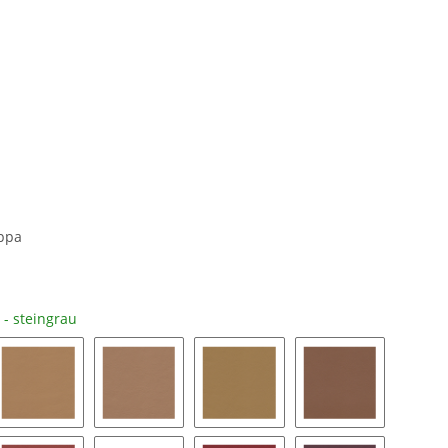
appa
 - steingrau
xorbeige
1241 - kaschmirbeige
1233 - sandbeige
1227 - savannabeige
1237 - havanna