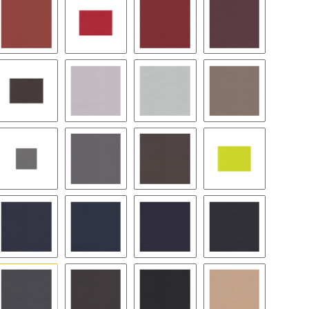
rracotta
1224 - boxsterrot
1257 - indisch rot
1222 - flamencorot
1211 - magenta
ocoabraun 2-Ton
1256 - sattelbraun
1218 - lichtgrau
1253 - kieselgrau
1252 - tartufo he
atingrau
1234 - stahlgrau
1226 - graffitigrau
1254 - umbra
1258 - acidgree
aritimblau
1217 - nachtblau
1244 - yachtingblau
1205 - kobaltblau
1238 - seeblau