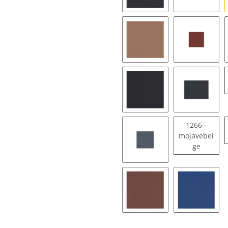
1229 - metropolblau
1215 - kl
1250 - cognac natur
1242 - ca
1231 - dunkelgrau natur
1261 - s
1266 -
mojavebei
1266 - 
ge
1267 - titanblau
1268 - coihbabraun
1272 - s