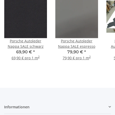
Porsche Autoleder
Porsche Autoleder
Nappa SALE schwarz
Nappa SALE espresso
Au
N
69,90 €
*
79,90 €
*
2
2
69,90 € pro 1 m
79,90 € pro 1 m
Informationen