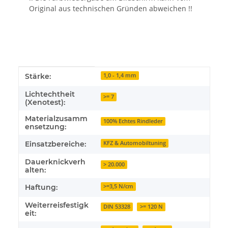
Original aus technischen Gründen abweichen !!
Produkteigenschaft
Wert
Stärke:
1,0 - 1,4 mm
Lichtechtheit
>= 7
(Xenotest):
Materialzusamm
100% Echtes Rindleder
ensetzung:
Einsatzbereiche:
KFZ & Automobiltuning
Dauerknickverh
> 20.000
alten:
Haftung:
>=3,5 N/cm
Weiterreisfestigk
DIN 53328
>= 120 N
eit: