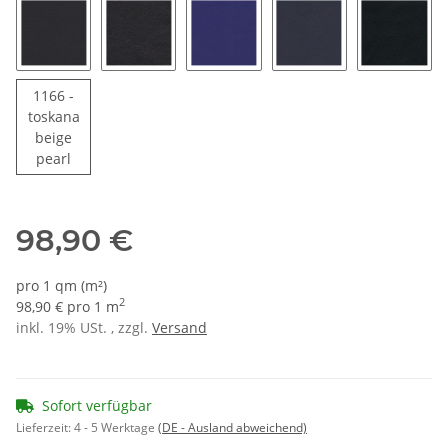
1151 - schwarz
1980 - tiefschwarz glänzend
1159 - liniaritblau
1155 - blau
1173 - t
1166 -
toskana
beige
1166 - toskanabeige pearl
pearl
98,90 €
pro 1 qm (m²)
2
98,90 € pro 1 m
inkl. 19% USt. , zzgl.
Versand
Sofort verfügbar
Lieferzeit:
4 - 5 Werktage
(DE - Ausland abweichend)