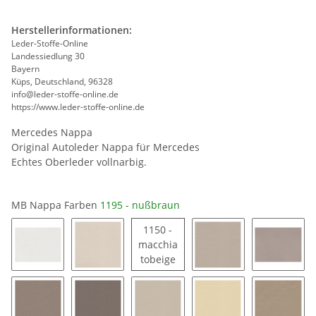
Herstellerinformationen:
Leder-Stoffe-Online
Landessiedlung 30
Bayern
Küps, Deutschland, 96328
info@leder-stoffe-online.de
https://www.leder-stoffe-online.de
Mercedes Nappa
Original Autoleder Nappa für Mercedes
Echtes Oberleder vollnarbig.
MB Nappa Farben
1195 - nußbraun
1150 -
macchia
1150 - macchiatobeige
tobeige
1163 - signalweiß
1194 - porzellan
1189 - saharabeige
1185 - 