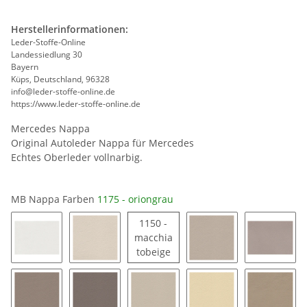
Herstellerinformationen:
Leder-Stoffe-Online
Landessiedlung 30
Bayern
Küps, Deutschland, 96328
info@leder-stoffe-online.de
https://www.leder-stoffe-online.de
Mercedes Nappa
Original Autoleder Nappa für Mercedes
Echtes Oberleder vollnarbig.
MB Nappa Farben
1175 - oriongrau
1150 -
macchia
1150 - macchiatobeige
tobeige
1163 - signalweiß
1194 - porzellan
1189 - saharabeige
1185 - 