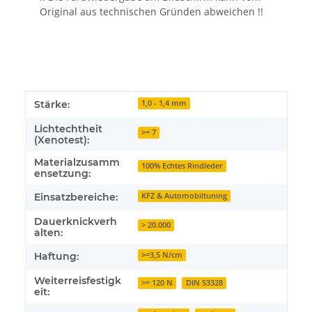
Original aus technischen Gründen abweichen !!
Produkteigenschaft
Wert
Stärke:
1,0 - 1,4 mm
Lichtechtheit
>= 7
(Xenotest):
Materialzusamm
100% Echtes Rindleder
ensetzung:
Einsatzbereiche:
KFZ & Automobiltuning
Dauerknickverh
> 20.000
alten:
Haftung:
>=3,5 N/cm
Weiterreisfestigk
>= 120 N
DIN 53328
eit: