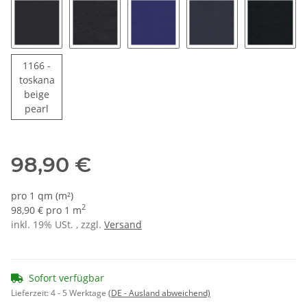
1151 - schwarz
1980 - tiefschwarz glänzend
1159 - liniaritblau
1155 - blau
1173 - t
1166 -
toskana
beige
1166 - toskanabeige pearl
pearl
98,90 €
pro 1 qm (m²)
2
98,90 € pro 1 m
inkl. 19% USt. , zzgl.
Versand
Sofort verfügbar
Lieferzeit:
4 - 5 Werktage
(DE - Ausland abweichend)