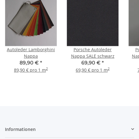
Autoleder Lamborghini
Porsche Autoleder
P
Nappa
Nappa SALE schwarz
Nap
89,90 €
*
69,90 €
*
2
2
89,90 € pro 1 m
69,90 € pro 1 m
Informationen