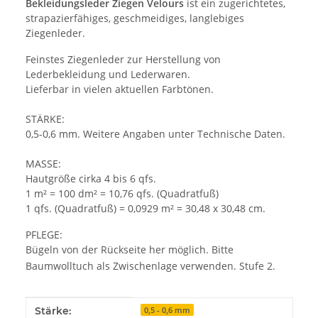
Bekleidungsleder Ziegen Velours
ist ein zugerichtetes,
strapazierfähiges, geschmeidiges, langlebiges
Ziegenleder.
Feinstes Ziegenleder zur Herstellung von
Lederbekleidung und Lederwaren.
Lieferbar in vielen aktuellen Farbtönen.
STÄRKE:
0,5-0,6 mm. Weitere Angaben unter Technische Daten.
MASSE:
Hautgröße cirka 4 bis 6 qfs.
1 m² = 100 dm² = 10,76 qfs. (Quadratfuß)
1 qfs. (Quadratfuß) = 0,0929 m² = 30,48 x 30,48 cm.
PFLEGE:
Bügeln von der Rückseite her möglich. Bitte
Baumwolltuch als Zwischenlage verwenden. Stufe 2.
Produkteigenschaft
Wert
Stärke:
0,5 - 0,6 mm