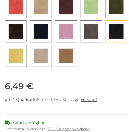
feuer
hellbeige
maulbeere
mint
moos
nougat
pacific
rosa
schiefer
schwar
sonne
stone
2370
6,49 €
pro 1 Quadratfuß
inkl. 19% USt. , zzgl.
Versand
Sofort verfügbar
Lieferzeit:
4 - 5 Werktage
(DE - Ausland abweichend)