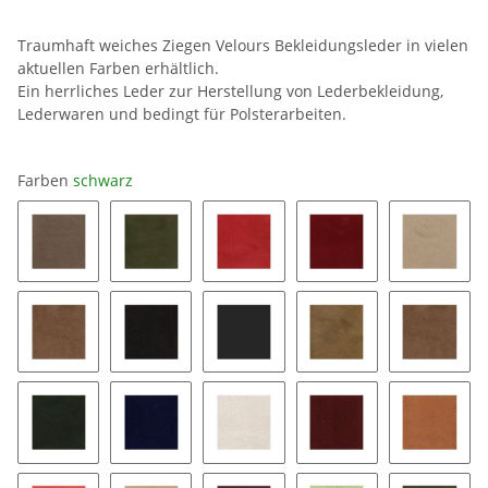
Traumhaft weiches Ziegen Velours Bekleidungsleder in vielen
aktuellen Farben erhältlich.
Ein herrliches Leder zur Herstellung von Lederbekleidung,
Lederwaren und bedingt für Polsterarbeiten.
Farben
schwarz
1025
1195
1523
1556
2381
2491
2599
2728
2773
604
949
951
blush
bordeaux
cognac