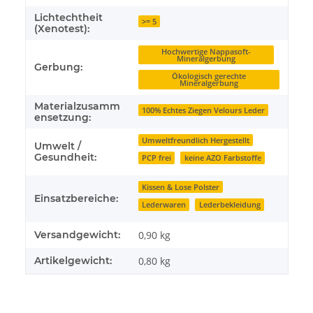
Lichtechtheit
>= 5
(Xenotest):
Hochwertige Nappasoft-
Mineralgerbung
Gerbung:
Ökologisch gerechte
Mineralgerbung
Materialzusamm
100% Echtes Ziegen Velours Leder
ensetzung:
Umweltfreundlich Hergestellt
Umwelt /
Gesundheit:
PCP frei
keine AZO Farbstoffe
Kissen & Lose Polster
Einsatzbereiche:
Lederwaren
Lederbekleidung
Versandgewicht:
0,90 kg
Artikelgewicht:
0,80
kg