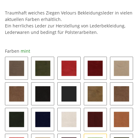
Traumhaft weiches Ziegen Velours Bekleidungsleder in vielen
aktuellen Farben erhältlich.
Ein herrliches Leder zur Herstellung von Lederbekleidung,
Lederwaren und bedingt für Polsterarbeiten.
Farben
mint
1025
1195
1523
1556
2381
2491
2599
2728
2773
604
949
951
blush
bordeaux
cognac