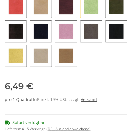
feuer
hellbeige
maulbeere
mint
moos
nougat
pacific
rosa
schiefer
schwar
sonne
stone
2370
6,49 €
pro 1 Quadratfuß
inkl. 19% USt. , zzgl.
Versand
Sofort verfügbar
Lieferzeit:
4 - 5 Werktage
(DE - Ausland abweichend)