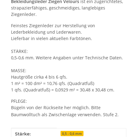
Bekleidungsleder Ziegen Velours
ist ein zugerichtetes,
strapazierfähiges, geschmeidiges, langlebiges
Ziegenleder.
Feinstes Ziegenleder zur Herstellung von
Lederbekleidung und Lederwaren.
Lieferbar in vielen aktuellen Farbtönen.
STÄRKE:
0,5-0,6 mm. Weitere Angaben unter Technische Daten.
MASSE:
Hautgröße cirka 4 bis 6 qfs.
1 m² = 100 dm² = 10,76 qfs. (Quadratfuß)
1 qfs. (Quadratfuß) = 0,0929 m² = 30,48 x 30,48 cm.
PFLEGE:
Bügeln von der Rückseite her möglich. Bitte
Baumwolltuch als Zwischenlage verwenden. Stufe 2.
Produkteigenschaft
Wert
Stärke:
0,5 - 0,6 mm