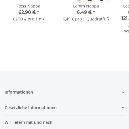
Ross Nappa
Lamm Nappa
Le
62,90 €
*
6,49 €
*
F
121
2
62,90 € pro 1 m
6,49 € pro 1 Quadratfuß
We
Informationen
Gesetzliche Informationen
Wir liefern mit und nach