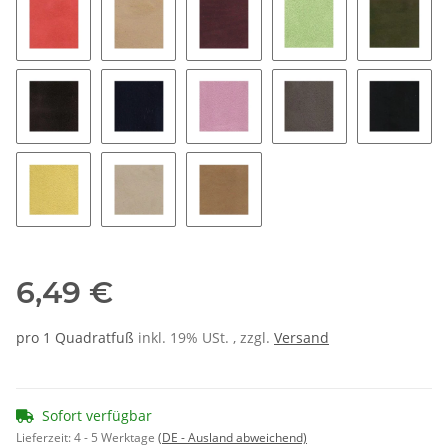
feuer
hellbeige
maulbeere
mint
moos
nougat
pacific
rosa
schiefer
schwar
sonne
stone
2370
6,49 €
pro 1 Quadratfuß
inkl. 19% USt. , zzgl.
Versand
Sofort verfügbar
Lieferzeit:
4 - 5 Werktage
(DE - Ausland abweichend)