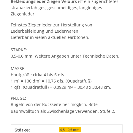
Bekleidungsleder Ziegen Velours
ist ein zugerichtetes,
strapazierfähiges, geschmeidiges, langlebiges
Ziegenleder.
Feinstes Ziegenleder zur Herstellung von
Lederbekleidung und Lederwaren.
Lieferbar in vielen aktuellen Farbtönen.
STÄRKE:
0,5-0,6 mm. Weitere Angaben unter Technische Daten.
MASSE:
Hautgröße cirka 4 bis 6 qfs.
1 m² = 100 dm² = 10,76 qfs. (Quadratfuß)
1 qfs. (Quadratfuß) = 0,0929 m² = 30,48 x 30,48 cm.
PFLEGE:
Bügeln von der Rückseite her möglich. Bitte
Baumwolltuch als Zwischenlage verwenden. Stufe 2.
Produkteigenschaft
Wert
Stärke:
0,5 - 0,6 mm