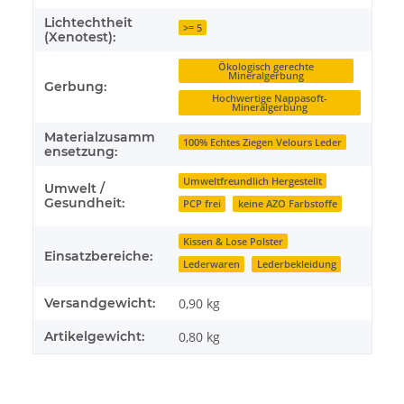
Lichtechtheit
>= 5
(Xenotest):
Ökologisch gerechte
Mineralgerbung
Gerbung:
Hochwertige Nappasoft-
Mineralgerbung
Materialzusamm
100% Echtes Ziegen Velours Leder
ensetzung:
Umweltfreundlich Hergestellt
Umwelt /
Gesundheit:
PCP frei
keine AZO Farbstoffe
Kissen & Lose Polster
Einsatzbereiche:
Lederwaren
Lederbekleidung
Versandgewicht:
0,90 kg
Artikelgewicht:
0,80
kg