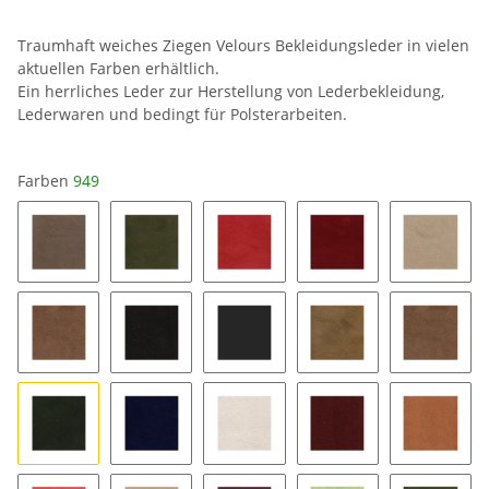
Traumhaft weiches Ziegen Velours Bekleidungsleder in vielen
aktuellen Farben erhältlich.
Ein herrliches Leder zur Herstellung von Lederbekleidung,
Lederwaren und bedingt für Polsterarbeiten.
Farben
949
1025
1195
1523
1556
2381
2491
2599
2728
2773
604
949
951
blush
bordeaux
cognac